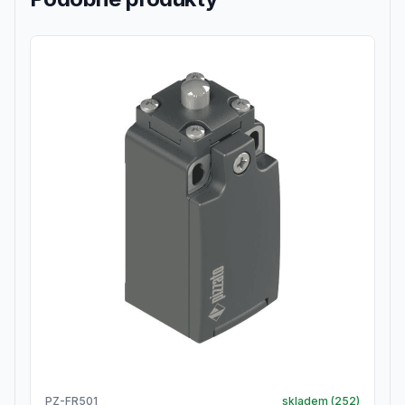
PZ-FR501
skladem (
252
)