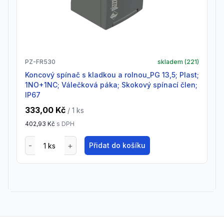
PZ-FR530
skladem (
221
)
Koncový spínač s kladkou a rolnou_PG 13,5; Plast;
1NO+1NC; Válečková páka; Skokový spínací člen;
IP67
333,00 Kč
/ 1
ks
402,93 Kč
s DPH
Přidat do košíku
Footer