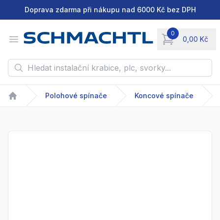
Doprava zdarma při nákupu nad 6000 Kč bez DPH
0
Open menu
0,00 Kč
items in cart, vie
Hledat instalační krabice, plc, svorky...
Polohové spínače
Koncové spínače
Home