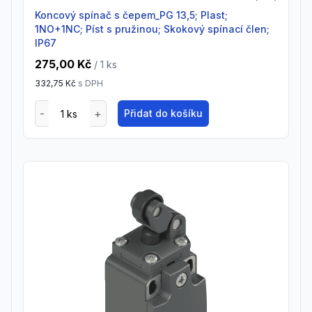
Koncový spínač s čepem_PG 13,5; Plast;
1NO+1NC; Píst s pružinou; Skokový spínací člen;
IP67
275,00 Kč
/ 1
ks
332,75 Kč
s DPH
Přidat do košíku