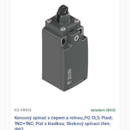
PZ-FR515
skladem (
800
)
Koncový spínač s čepem a rolnou_PG 13,5; Plast;
1NO+1NC; Píst s kladkou; Skokový spínací člen;
IP67