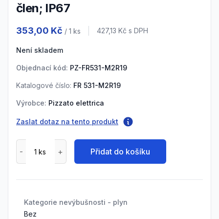
člen; IP67
Product information
353,00 Kč
Cena s DPH
427,13 Kč
s DPH
/ 1
ks
Není skladem
Objednací kód:
PZ-FR531-M2R19
Katalogové číslo:
FR 531-M2R19
Výrobce:
Pizzato elettrica
Zaslat dotaz na tento produkt
Přidat do košíku
Kategorie nevýbušnosti - plyn
Bez