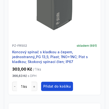
PZ-FR502
skladem (
691
)
Koncový spínač s kladkou a čepem,
jednostranný_PG 13,5; Plast; 1NO+1NC; Píst s
kladkou; Skokový spínací člen; IP67
303,00 Kč
/ 1
ks
366,63 Kč
s DPH
Přidat do košíku