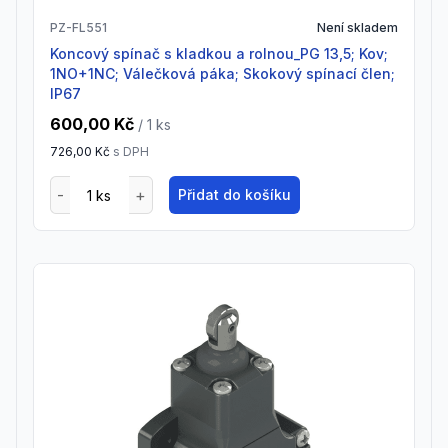
PZ-FL551
Není skladem
Koncový spínač s kladkou a rolnou_PG 13,5; Kov;
1NO+1NC; Válečková páka; Skokový spínací člen;
IP67
600,00 Kč
/ 1
ks
726,00 Kč
s DPH
Přidat do košíku