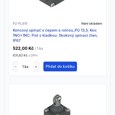
PZ-FL515
Není skladem
Koncový spínač s čepem a rolnou_PG 13,5; Kov;
1NO+1NC; Píst s kladkou; Skokový spínací člen;
IP67
522,00 Kč
/ 1
ks
631,62 Kč
s DPH
Přidat do košíku