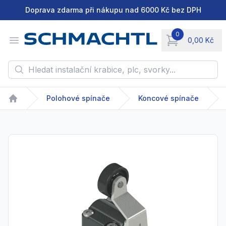
Doprava zdarma při nákupu nad 6000 Kč bez DPH
0
Open menu
0,00 Kč
items in cart, vie
Hledat instalační krabice, plc, svorky...
Polohové spínače
Koncové spínače
Home