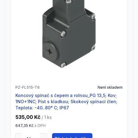
PZ-FL515-T6
Není skladem
Koncový spínač s čepem a rolnou_PG 13,5; Kov;
1NO+1NC; Píst s kladkou; Skokový spínací člen;
Teplota: -40..80° C; IP67
535,00 Kč
/ 1
ks
647,35 Kč
s DPH