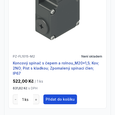
PZ-FL1015-M2
Není skladem
Koncový spínač s čepem a rolnou_M20x1,5; Kov;
2NO; Píst s kladkou; Zpomalený spínací člen;
IP67
522,00 Kč
/ 1
ks
631,62 Kč
s DPH
Přidat do košíku