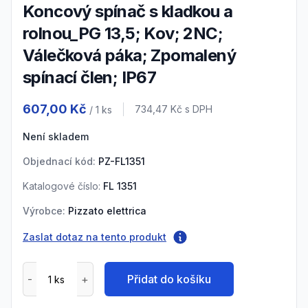
Koncový spínač s kladkou a
rolnou_PG 13,5; Kov; 2NC;
Válečková páka; Zpomalený
spínací člen; IP67
Product information
607,00 Kč
Cena s DPH
734,47 Kč
s DPH
/ 1
ks
Není skladem
Objednací kód:
PZ-FL1351
Katalogové číslo:
FL 1351
Výrobce:
Pizzato elettrica
Zaslat dotaz na tento produkt
Přidat do košíku