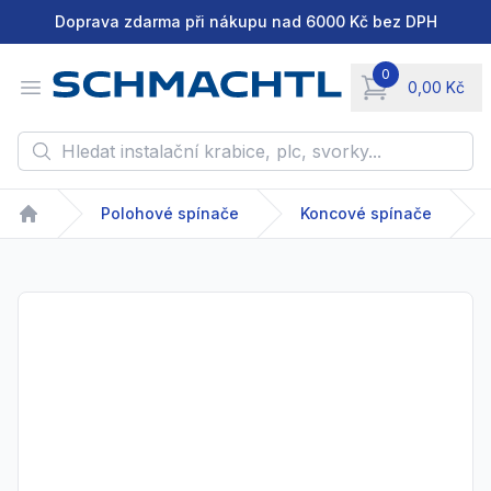
Doprava zdarma při nákupu nad 6000 Kč bez DPH
0
Open menu
0,00 Kč
items in cart, vie
Hledat instalační krabice, plc, svorky...
Polohové spínače
Koncové spínače
Home