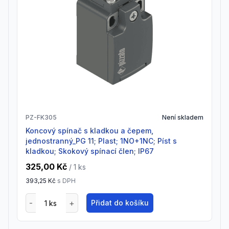
PZ-FK305
Není skladem
Koncový spínač s kladkou a čepem,
jednostranný_PG 11; Plast; 1NO+1NC; Píst s
kladkou; Skokový spínací člen; IP67
325,00 Kč
/ 1
ks
393,25 Kč
s DPH
Přidat do košíku