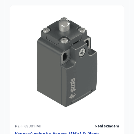
PZ-FK3301-M1
Není skladem
Koncový spínač s čepem_M16x1,5; Plast;