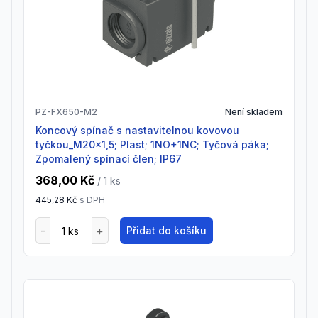
PZ-FX650-M2
Není skladem
Koncový spínač s nastavitelnou kovovou
tyčkou_M20x1,5; Plast; 1NO+1NC; Tyčová páka;
Zpomalený spínací člen; IP67
368,00 Kč
/ 1
ks
445,28 Kč
s DPH
Přidat do košíku