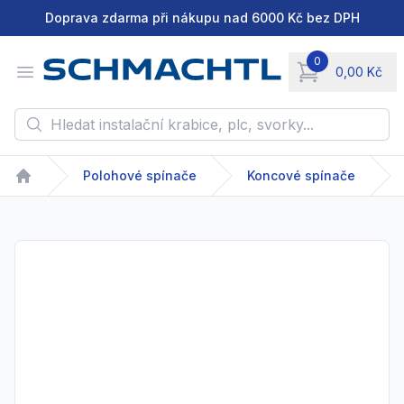
Doprava zdarma při nákupu nad 6000 Kč bez DPH
0
Open menu
0,00 Kč
items in cart, vie
Hledat instalační krabice, plc, svorky...
Polohové spínače
Koncové spínače
Home