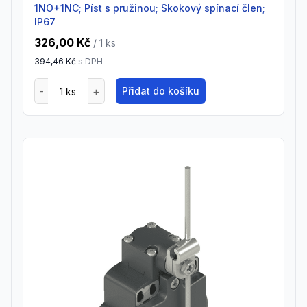
1NO+1NC; Píst s pružinou; Skokový spínací člen;
IP67
326,00 Kč
/ 1
ks
394,46 Kč
s DPH
Přidat do košíku