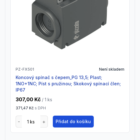
PZ-FX501
Není skladem
Koncový spínač s čepem_PG 13,5; Plast;
1NO+1NC; Píst s pružinou; Skokový spínací člen;
IP67
307,00 Kč
/ 1
ks
371,47 Kč
s DPH
Přidat do košíku