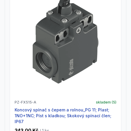
PZ-FX515-A
skladem (
5
)
Koncový spínač s čepem a rolnou_PG 11; Plast;
1NO+1NC; Píst s kladkou; Skokový spínací člen;
IP67
343,00 Kč
/ 1
ks