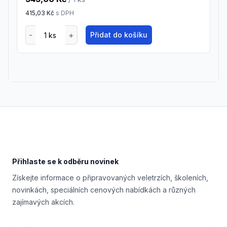
415,03 Kč
s DPH
Přidat do košíku
Footer
Přihlaste se k odběru novinek
Získejte informace o připravovaných veletrzích, školeních,
novinkách, speciálních cenových nabídkách a různých
zajímavých akcích.
Email address