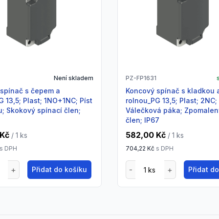
Není skladem
PZ-FP1631
Koncový spínač s kladkou a
G 13,5; Plast; 1NO+1NC; Píst
rolnou_PG 13,5; Plast; 2NC;
u; Skokový spínací člen;
Válečková páka; Zpomalen
člen; IP67
 Kč
582,00 Kč
/ 1
ks
/ 1
ks
s DPH
704,22 Kč
s DPH
Přidat do košíku
Přidat d