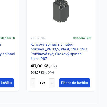
skladem (
1
)
PZ-FP525
skladem (
20
)
Koncový spínač s vinutou
pružinou_PG 13,5; Plast; 1NO+1NC;
ý spínací
Pružinová tyč; Skokový spínací
člen; IP67
417,00 Kč
/ 1
ks
504,57 Kč
s DPH
o košíku
Přidat do košíku