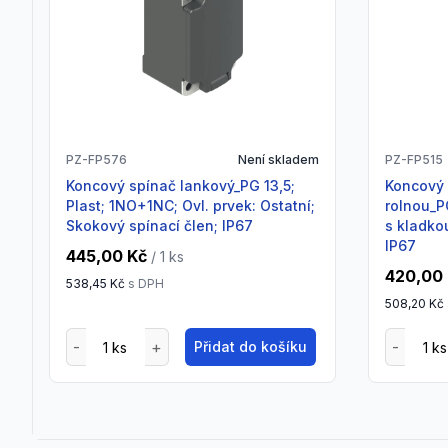
PZ-FP576
Není skladem
PZ-FP515
Koncový spínač lankový_PG 13,5;
Koncový spínač s čepem a
Plast; 1NO+1NC; Ovl. prvek: Ostatní;
rolnou_P
Skokový spínací člen; IP67
s kladko
IP67
445,00 Kč
/ 1
ks
420,00
538,45 Kč
s DPH
508,20 Kč
Přidat do košíku