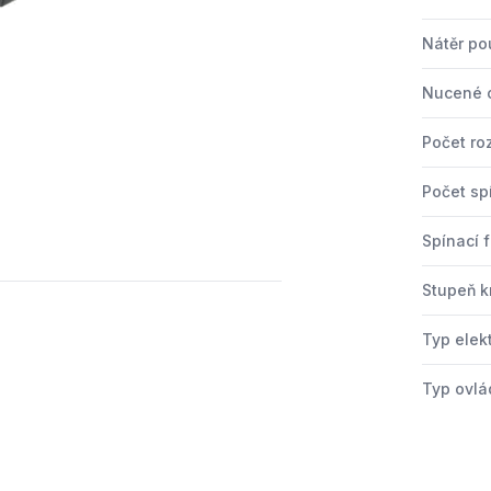
Nátěr po
Nucené o
Počet ro
Počet sp
Spínací 
Stupeň kr
Typ elek
Typ ovlá