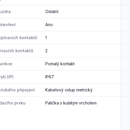
uzdra
Ostatní
tevření
Ano
zpínacích kontaktů
1
ínacích kontaktů
2
funkce
Pomalý kontakt
ytí (IP)
IP67
trického připojení
Kabelový vstup metrický
dacího prvku
Palička s kulatým vrcholem