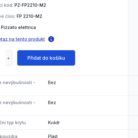
í kód:
PZ-FP2210-M2
é číslo:
FP 2210-M2
Pizzato elettrica
otaz na tento produkt
Přidat do košíku
e nevýbušnosti -
Bez
e nevýbušnosti -
Bez
ní typ krytu
Kvádr
 pouzdra
Plast