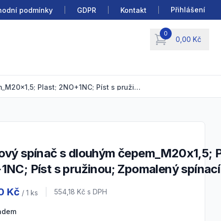
Přihlášení
odní podmínky
GDPR
Kontakt
0
0,00 Kč
items in cart, view b
Koncový spínač s dlouhým čepem_M20x1,5; Plast; 2NO+1NC; Píst s pružinou; Zpomalený spínací člen; IP67
NC; Píst s pružinou; Zpomalený spínací 
 information
0 Kč
Cena s DPH
554,18 Kč
s DPH
/ 1
ks
ladem