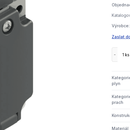
Objednac
Katalogov
Výrobce:
Zaslat d
Kategori
plyn
Kategori
prach
Konstrukč
Materiál