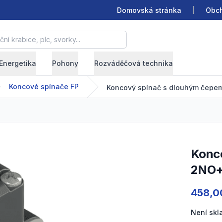
Domovská stránka
Obch
krabice, plc, svorky...
Energetika
Pohony
Rozváděčová technika
Koncové spínače FP
Koncový spínač s dlouhým čepem_M20x1,5; Plast;
2NO+1
Product
458,0
Není sk