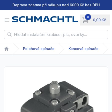
Doprava zdarma při nákupu nad 6000 Kč bez DPH
0
Open menu
0,00 Kč
items in cart, vie
Hledat instalační krabice, plc, svorky...
Polohové spínače
Koncové spínače
Home