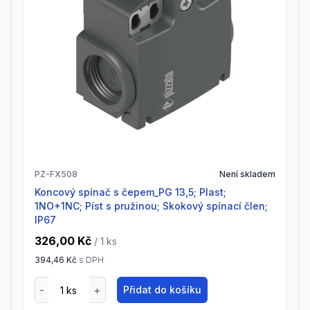
PZ-FX508
Není skladem
Koncový spínač s čepem_PG 13,5; Plast;
1NO+1NC; Píst s pružinou; Skokový spínací člen;
IP67
326,00 Kč
/ 1
ks
394,46 Kč
s DPH
Přidat do košíku