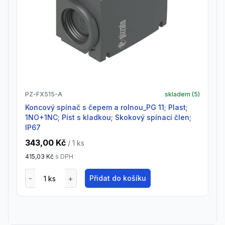
PZ-FX515-A
skladem (
5
)
Koncový spínač s čepem a rolnou_PG 11; Plast;
1NO+1NC; Píst s kladkou; Skokový spínací člen;
IP67
343,00 Kč
/ 1
ks
415,03 Kč
s DPH
Přidat do košíku