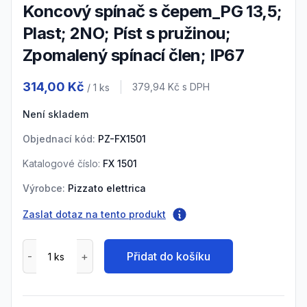
Koncový spínač s čepem_PG 13,5;
Plast; 2NO; Píst s pružinou;
Zpomalený spínací člen; IP67
Product information
314,00 Kč
Cena s DPH
379,94 Kč
s DPH
/ 1
ks
Není skladem
Objednací kód:
PZ-FX1501
Katalogové číslo:
FX 1501
Výrobce:
Pizzato elettrica
Zaslat dotaz na tento produkt
Přidat do košíku