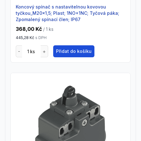
Koncový spínač s nastavitelnou kovovou
tyčkou_M20x1,5; Plast; 1NO+1NC; Tyčová páka;
Zpomalený spínací člen; IP67
368,00 Kč
/ 1
ks
445,28 Kč
s DPH
Přidat do košíku