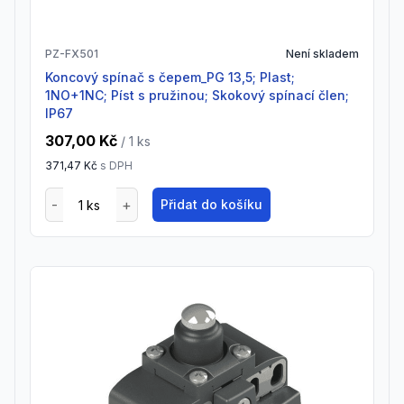
PZ-FX501
Není skladem
Koncový spínač s čepem_PG 13,5; Plast;
1NO+1NC; Píst s pružinou; Skokový spínací člen;
IP67
307,00 Kč
/ 1
ks
371,47 Kč
s DPH
Přidat do košíku