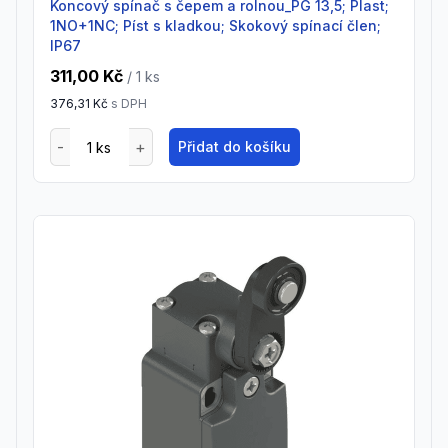
Koncový spínač s čepem a rolnou_PG 13,5; Plast;
1NO+1NC; Píst s kladkou; Skokový spínací člen;
IP67
311,00 Kč
/ 1
ks
376,31 Kč
s DPH
Přidat do košíku