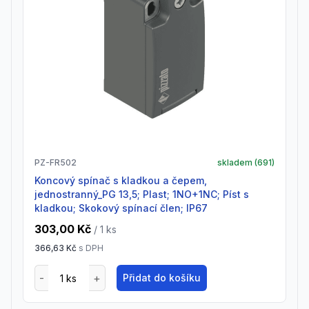
PZ-FR502
skladem (
691
)
Koncový spínač s kladkou a čepem,
jednostranný_PG 13,5; Plast; 1NO+1NC; Píst s
kladkou; Skokový spínací člen; IP67
303,00 Kč
/ 1
ks
366,63 Kč
s DPH
Přidat do košíku