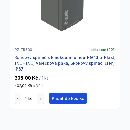
PZ-FR530
skladem (
221
)
Koncový spínač s kladkou a rolnou_PG 13,5; Plast;
1NO+1NC; Válečková páka; Skokový spínací člen;
IP67
333,00 Kč
/ 1
ks
402,93 Kč
s DPH
Přidat do košíku