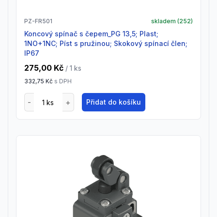
PZ-FR501
skladem (
252
)
Koncový spínač s čepem_PG 13,5; Plast;
1NO+1NC; Píst s pružinou; Skokový spínací člen;
IP67
275,00 Kč
/ 1
ks
332,75 Kč
s DPH
Přidat do košíku