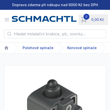
Doprava zdarma při nákupu nad 6000 Kč bez DPH
0
Open menu
0,00 Kč
items in cart, vie
Hledat instalační krabice, plc, svorky...
Polohové spínače
Koncové spínače
Home