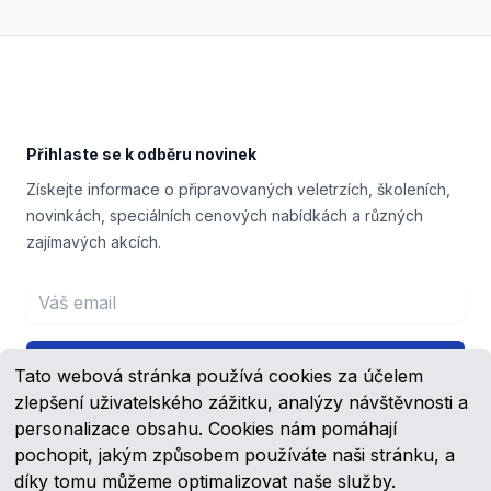
Footer
Přihlaste se k odběru novinek
Získejte informace o připravovaných veletrzích, školeních,
novinkách, speciálních cenových nabídkách a různých
zajímavých akcích.
Email address
Přihlášení
Tato webová stránka používá cookies za účelem
zlepšení uživatelského zážitku, analýzy návštěvnosti a
personalizace obsahu. Cookies nám pomáhají
pochopit, jakým způsobem používáte naši stránku, a
Facebook
YouTube
díky tomu můžeme optimalizovat naše služby.