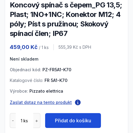
Koncový spínač s čepem_PG 13,5;
Plast; 1NO+1NC; Konektor M12; 4
póly; Píst s pružinou; Skokový
spínací člen; IP67
Product information
459,00 Kč
Cena s DPH
555,39 Kč
s DPH
/ 1
ks
Není skladem
Objednací kód:
PZ-FR5A1-K70
Katalogové číslo:
FR 5A1-K70
Výrobce:
Pizzato elettrica
Zaslat dotaz na tento produkt
Přidat do košíku