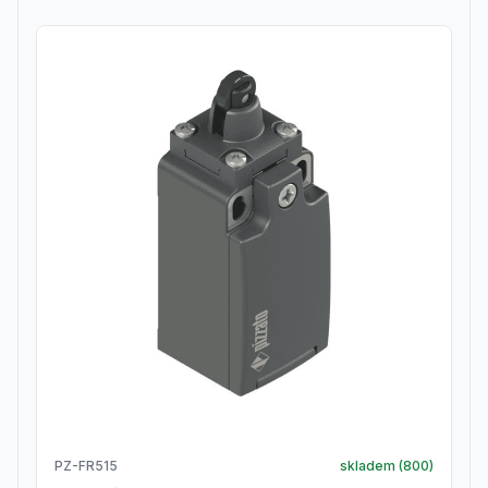
PZ-FR515
skladem (
800
)