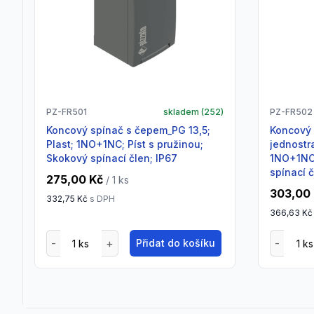
PZ-FR501
skladem (
252
)
PZ-FR502
Koncový spínač s čepem_PG 13,5;
Koncový spínač s kladkou a čepem,
Plast; 1NO+1NC; Píst s pružinou;
jednostr
Skokový spínací člen; IP67
1NO+1NC;
spínací č
275,00 Kč
/ 1
ks
303,00
332,75 Kč
s DPH
366,63 Kč
Přidat do košíku