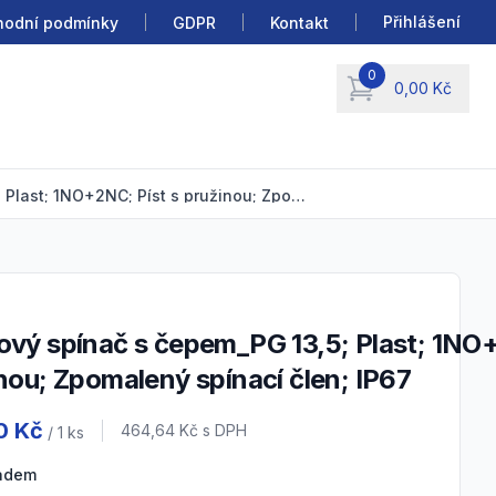
Přihlášení
odní podmínky
GDPR
Kontakt
0
0,00 Kč
items in cart, view b
Koncový spínač s čepem_PG 13,5; Plast; 1NO+2NC; Píst s pružinou; Zpomalený spínací člen; IP67
nou; Zpomalený spínací člen; IP67
 information
0 Kč
Cena s DPH
464,64 Kč
s DPH
/ 1
ks
ladem