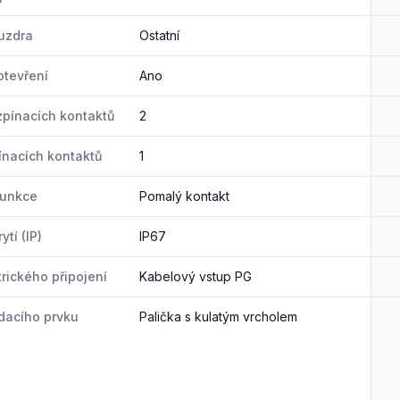
uzdra
Ostatní
tevření
Ano
zpínacích kontaktů
2
ínacích kontaktů
1
funkce
Pomalý kontakt
ytí (IP)
IP67
trického připojení
Kabelový vstup PG
dacího prvku
Palička s kulatým vrcholem