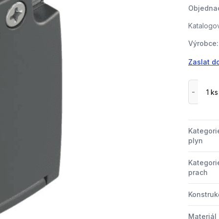
Objednac
Katalogov
Výrobce:
Zaslat d
Kategori
plyn
Kategori
prach
Konstrukč
Materiál