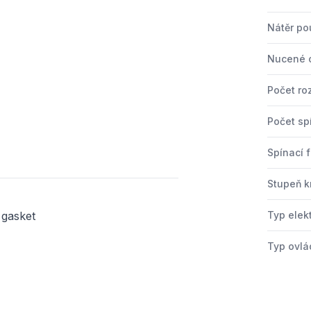
Nátěr po
Nucené o
Počet ro
Počet sp
Spínací 
Stupeň kr
 gasket
Typ elek
Typ ovlá