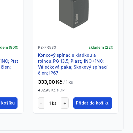
adem (
800
)
PZ-FR530
skladem (
221
)
Koncový spínač s kladkou a
1NC; Píst
rolnou_PG 13,5; Plast; 1NO+1NC;
 člen;
Válečková páka; Skokový spínací
člen; IP67
333,00 Kč
/ 1
ks
402,93 Kč
s DPH
o košíku
Přidat do košíku