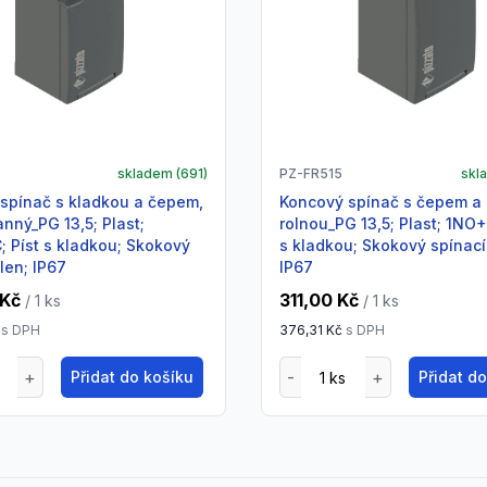
skladem (
691
)
PZ-FR515
skl
Koncový spínač s čepem a
anný_PG 13,5; Plast;
rolnou_PG 13,5; Plast; 1NO+
 Píst s kladkou; Skokový
s kladkou; Skokový spínací
len; IP67
IP67
 Kč
311,00 Kč
/ 1
ks
/ 1
ks
s DPH
376,31 Kč
s DPH
Přidat do košíku
Přidat d