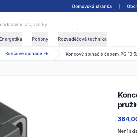
Domovská stránka
Obch
krabice, plc, svorky...
Energetika
Pohony
Rozváděčová technika
Koncové spínače FR
Koncový spínač s čepem_PG 13,5; Plast; 1NO+2NC; Píst s
pruži
Product
384,0
Není sk