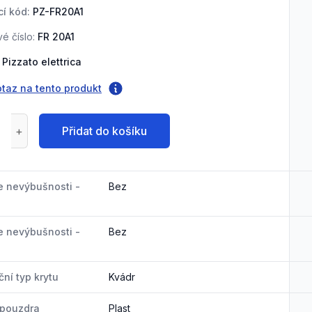
í kód:
PZ-FR20A1
é číslo:
FR 20A1
Pizzato elettrica
otaz na tento produkt
Přidat do košíku
e nevýbušnosti -
Bez
e nevýbušnosti -
Bez
ní typ krytu
Kvádr
 pouzdra
Plast