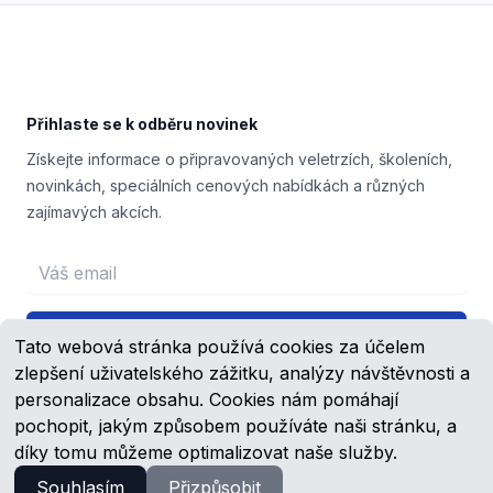
Footer
Přihlaste se k odběru novinek
Získejte informace o připravovaných veletrzích, školeních,
novinkách, speciálních cenových nabídkách a různých
zajímavých akcích.
Email address
Přihlášení
Tato webová stránka používá cookies za účelem
zlepšení uživatelského zážitku, analýzy návštěvnosti a
personalizace obsahu. Cookies nám pomáhají
pochopit, jakým způsobem používáte naši stránku, a
Facebook
YouTube
díky tomu můžeme optimalizovat naše služby.
Souhlasím
Přizpůsobit