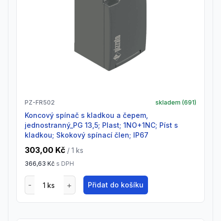
PZ-FR502
skladem (
691
)
Koncový spínač s kladkou a čepem,
jednostranný_PG 13,5; Plast; 1NO+1NC; Píst s
kladkou; Skokový spínací člen; IP67
303,00 Kč
/ 1
ks
366,63 Kč
s DPH
Přidat do košíku