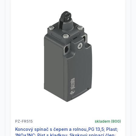
PZ-FR515
skladem (
800
)
Koncový spínač s čepem a rolnou_PG 13,5; Plast;
1NO+1NC; Píst s kladkou; Skokový spínací člen;