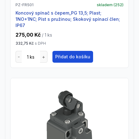
PZ-FR501
skladem (
252
)
Koncový spínač s čepem_PG 13,5; Plast;
1NO+1NC; Píst s pružinou; Skokový spínací člen;
IP67
275,00 Kč
/ 1
ks
332,75 Kč
s DPH
Přidat do košíku