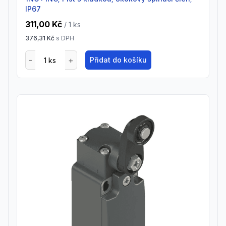
IP67
311,00 Kč
/ 1
ks
376,31 Kč
s DPH
Přidat do košíku