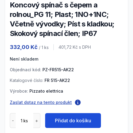
Koncový spínač s čepem a
rolnou_PG 11; Plast; 1NO+1NC;
Včetně vývodky; Píst s kladkou;
Skokový spínací člen; IP67
Product information
332,00 Kč
Cena s DPH
401,72 Kč
s DPH
/ 1
ks
Není skladem
Objednací kód:
PZ-FR515-AK22
Katalogové číslo:
FR 515-AK22
Výrobce:
Pizzato elettrica
Zaslat dotaz na tento produkt
Přidat do košíku