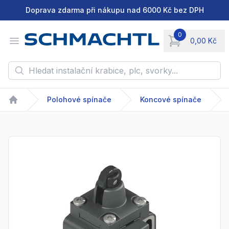
Doprava zdarma při nákupu nad 6000 Kč bez DPH
0
Open menu
0,00 Kč
items in cart, vie
Hledat instalační krabice, plc, svorky...
Polohové spínače
Koncové spínače
Home