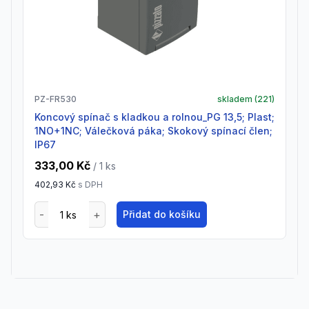
PZ-FR530
skladem (
221
)
Koncový spínač s kladkou a rolnou_PG 13,5; Plast;
1NO+1NC; Válečková páka; Skokový spínací člen;
IP67
333,00 Kč
/ 1
ks
402,93 Kč
s DPH
Přidat do košíku