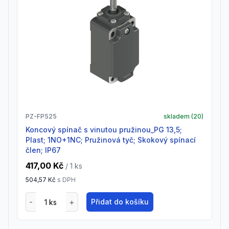
PZ-FP525
skladem (
20
)
Koncový spínač s vinutou pružinou_PG 13,5;
Plast; 1NO+1NC; Pružinová tyč; Skokový spínací
člen; IP67
417,00 Kč
/ 1
ks
504,57 Kč
s DPH
Přidat do košíku