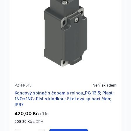
PZ-FP515
Není skladem
Koncový spínač s čepem a rolnou_PG 13,5; Plast;
1NO+1NC; Píst s kladkou; Skokový spínací člen;
IP67
420,00 Kč
/ 1
ks
508,20 Kč
s DPH