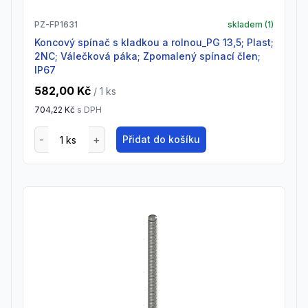
PZ-FP1631
skladem (
1
)
Koncový spínač s kladkou a rolnou_PG 13,5; Plast;
2NC; Válečková páka; Zpomalený spínací člen;
IP67
582,00 Kč
/ 1
ks
704,22 Kč
s DPH
Přidat do košíku