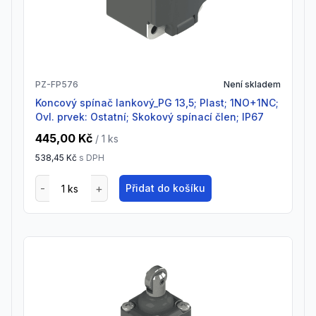
PZ-FP576
Není skladem
Koncový spínač lankový_PG 13,5; Plast; 1NO+1NC;
Ovl. prvek: Ostatní; Skokový spínací člen; IP67
445,00 Kč
/ 1
ks
538,45 Kč
s DPH
Přidat do košíku