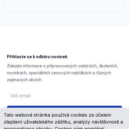
Footer
Přihlaste se k odběru novinek
Získejte informace o připravovaných veletrzích, školeních,
novinkách, speciálních cenových nabídkách a různých
zajímavých akcích.
Email address
Přihlášení
Tato webová stránka používá cookies za účelem
zlepšení uživatelského zážitku, analýzy návštěvnosti a
personalizace obsahu. Cookies nám pomáhají