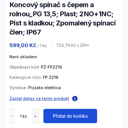
Koncový spínač s čepem a
rolnou_PG 13,5; Plast; 2NO+1NC;
Píst s kladkou; Zpomalený spínací
člen; IP67
Product information
599,00 Kč
Cena s DPH
724,79 Kč
s DPH
/ 1
ks
Není skladem
Objednací kód:
PZ-FP2216
Katalogové číslo:
FP 2216
Výrobce:
Pizzato elettrica
Zaslat dotaz na tento produkt
Přidat do košíku