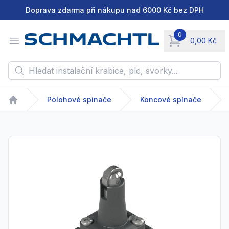
Doprava zdarma při nákupu nad 6000 Kč bez DPH
0
Open menu
0,00 Kč
items in cart, vie
Hledat instalační krabice, plc, svorky...
Polohové spínače
Koncové spínače
Home