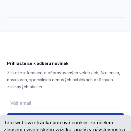
Footer
Přihlaste se k odběru novinek
Získejte informace o připravovaných veletrzích, školeních,
novinkách, speciálních cenových nabídkách a různých
zajímavých akcích.
Email address
Přihlášení
Tato webová stránka používá cookies za účelem
zlepšení uživatelského zážitku, analýzy návštěvnosti a