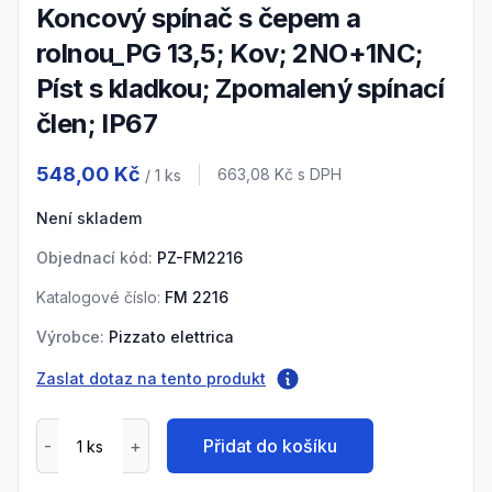
Koncový spínač s čepem a
rolnou_PG 13,5; Kov; 2NO+1NC;
Píst s kladkou; Zpomalený spínací
člen; IP67
Product information
548,00 Kč
Cena s DPH
663,08 Kč
s DPH
/ 1
ks
Není skladem
Objednací kód:
PZ-FM2216
Katalogové číslo:
FM 2216
Výrobce:
Pizzato elettrica
Zaslat dotaz na tento produkt
Přidat do košíku