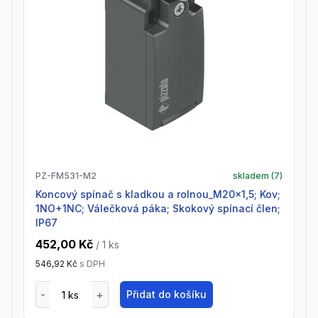
PZ-FM531-M2
skladem (
7
)
Koncový spínač s kladkou a rolnou_M20x1,5; Kov;
1NO+1NC; Válečková páka; Skokový spínací člen;
IP67
452,00 Kč
/ 1
ks
546,92 Kč
s DPH
Přidat do košíku