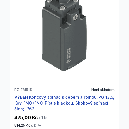
PZ-FM515
Není skladem
VÝBĚH Koncový spínač s čepem a rolnou_PG 13,5;
Kov; 1NO+1NC; Píst s kladkou; Skokový spínací
člen; IP67
425,00 Kč
/ 1
ks
514,25 Kč
s DPH