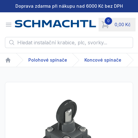
Doprava zdarma při nákupu nad 6000 Kč bez DPH
0
Open menu
0,00 Kč
items in cart, vie
Hledat instalační krabice, plc, svorky...
Polohové spínače
Koncové spínače
Home