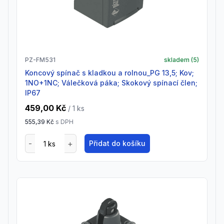
PZ-FM531
skladem (
5
)
Koncový spínač s kladkou a rolnou_PG 13,5; Kov;
1NO+1NC; Válečková páka; Skokový spínací člen;
IP67
459,00 Kč
/ 1
ks
555,39 Kč
s DPH
Přidat do košíku