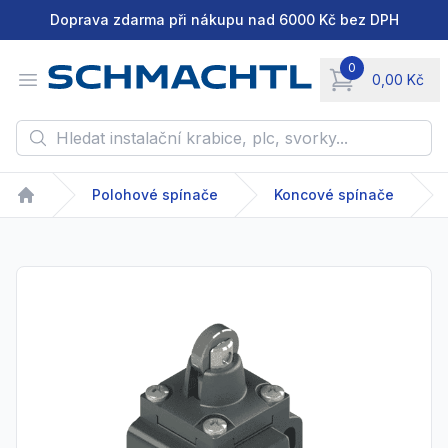
Doprava zdarma při nákupu nad 6000 Kč bez DPH
0
Open menu
0,00 Kč
items in cart, vie
Hledat instalační krabice, plc, svorky...
Polohové spínače
Koncové spínače
Home