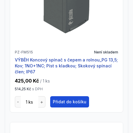
PZ-FM515
Není skladem
VÝBĚH Koncový spínač s čepem a rolnou_PG 13,5;
Kov; 1NO+1NC; Píst s kladkou; Skokový spínací
člen; IP67
425,00 Kč
/ 1
ks
514,25 Kč
s DPH
Přidat do košíku