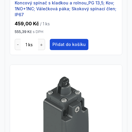
Koncový spínač s kladkou a rolnou_PG 13,5; Kov;
1NO+1NC; Válečková páka; Skokový spínací člen;
IP67
459,00 Kč
/ 1
ks
555,39 Kč
s DPH
Přidat do košíku