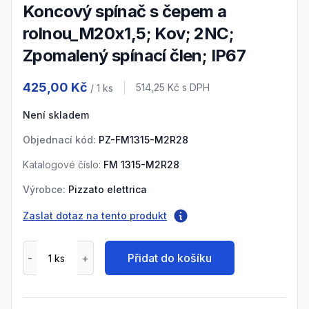
Koncový spínač s čepem a
rolnou_M20x1,5; Kov; 2NC;
Zpomalený spínací člen; IP67
Product information
425,00 Kč
Cena s DPH
514,25 Kč
s DPH
/ 1
ks
Není skladem
Objednací kód:
PZ-FM1315-M2R28
Katalogové číslo:
FM 1315-M2R28
Výrobce:
Pizzato elettrica
Zaslat dotaz na tento produkt
Přidat do košíku