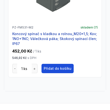
PZ-FM531-M2
skladem (
7
)
Koncový spínač s kladkou a rolnou_M20x1,5; Kov;
1NO+1NC; Válečková páka; Skokový spínací člen;
IP67
452,00 Kč
/ 1
ks
546,92 Kč
s DPH
Přidat do košíku
Footer