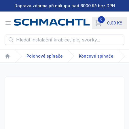
Doprava zdarma při nákupu nad 6000 Kč bez DPH
0
Open menu
0,00 Kč
items in cart, vie
Hledat instalační krabice, plc, svorky...
Polohové spínače
Koncové spínače
Home