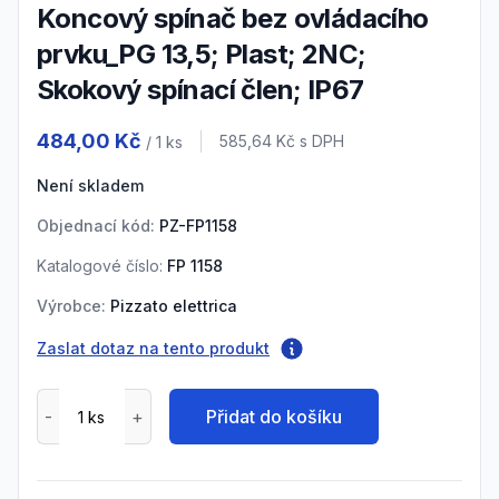
Koncový spínač bez ovládacího
prvku_PG 13,5; Plast; 2NC;
Skokový spínací člen; IP67
Product information
484,00 Kč
Cena s DPH
585,64 Kč
s DPH
/ 1
ks
Není skladem
Objednací kód:
PZ-FP1158
Katalogové číslo:
FP 1158
Výrobce:
Pizzato elettrica
Zaslat dotaz na tento produkt
Přidat do košíku