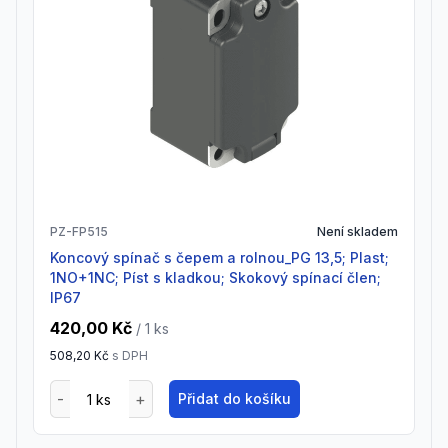
PZ-FP515
Není skladem
Koncový spínač s čepem a rolnou_PG 13,5; Plast;
1NO+1NC; Píst s kladkou; Skokový spínací člen;
IP67
420,00 Kč
/ 1
ks
508,20 Kč
s DPH
Přidat do košíku