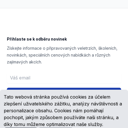
Footer
Přihlaste se k odběru novinek
Získejte informace o připravovaných veletrzích, školeních,
novinkách, speciálních cenových nabídkách a různých
zajímavých akcích.
Email address
Přihlášení
Tato webová stránka používá cookies za účelem
zlepšení uživatelského zážitku, analýzy návštěvnosti a
personalizace obsahu. Cookies nám pomáhají
pochopit, jakým způsobem používáte naši stránku, a
Facebook
YouTube
díky tomu můžeme optimalizovat naše služby.