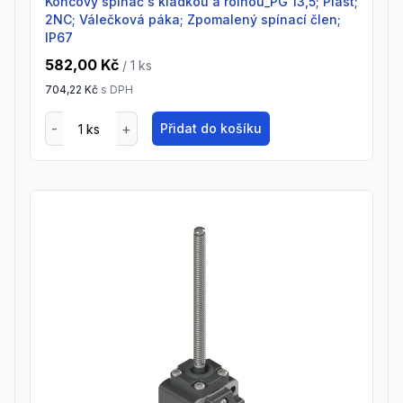
Koncový spínač s kladkou a rolnou_PG 13,5; Plast;
2NC; Válečková páka; Zpomalený spínací člen;
IP67
582,00 Kč
/ 1
ks
704,22 Kč
s DPH
Přidat do košíku