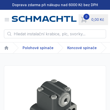
Doprava zdarma při nákupu nad 6000 Kč bez DPH
0
Open menu
0,00 Kč
items in cart, vie
Hledat instalační krabice, plc, svorky...
Polohové spínače
Koncové spínače
Home