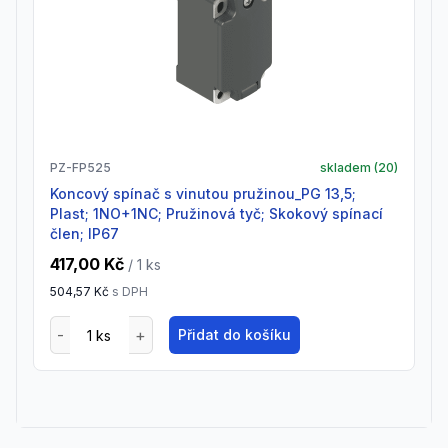
PZ-FP525
skladem (
20
)
Koncový spínač s vinutou pružinou_PG 13,5;
Plast; 1NO+1NC; Pružinová tyč; Skokový spínací
člen; IP67
417,00 Kč
/ 1
ks
504,57 Kč
s DPH
Přidat do košíku