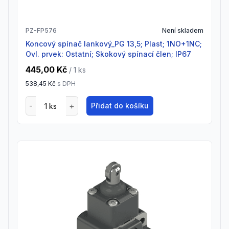
PZ-FP576
Není skladem
Koncový spínač lankový_PG 13,5; Plast; 1NO+1NC;
Ovl. prvek: Ostatní; Skokový spínací člen; IP67
445,00 Kč
/ 1
ks
538,45 Kč
s DPH
Přidat do košíku