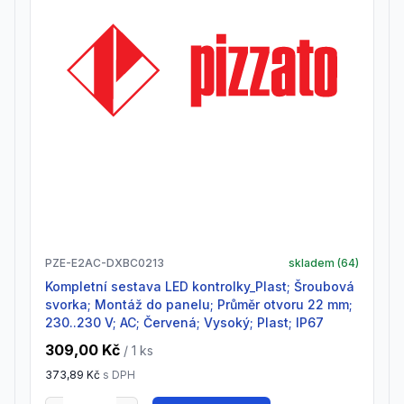
PZE-E2AC-DXBC0213
skladem (
64
)
Kompletní sestava LED kontrolky_Plast; Šroubová
svorka; Montáž do panelu; Průměr otvoru 22 mm;
230..230 V; AC; Červená; Vysoký; Plast; IP67
309,00 Kč
/ 1
ks
373,89 Kč
s DPH