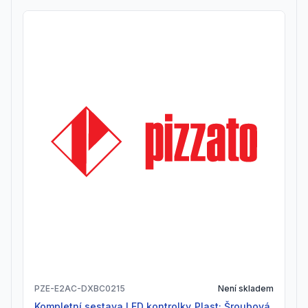
PZE-E2AC-DXBC0215
Není skladem
Kompletní sestava LED kontrolky_Plast; Šroubová