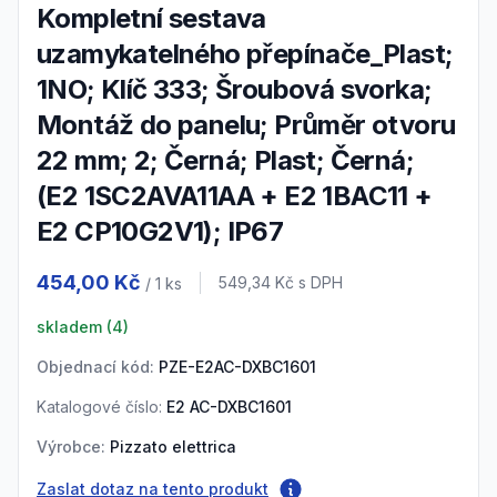
Kompletní sestava
uzamykatelného přepínače_Plast;
1NO; Klíč 333; Šroubová svorka;
Montáž do panelu; Průměr otvoru
22 mm; 2; Černá; Plast; Černá;
(E2 1SC2AVA11AA + E2 1BAC11 +
E2 CP10G2V1); IP67
Product information
454,00 Kč
Cena s DPH
549,34 Kč
s DPH
/ 1
ks
skladem (
4
)
Objednací kód:
PZE-E2AC-DXBC1601
Katalogové číslo:
E2 AC-DXBC1601
Výrobce:
Pizzato elettrica
Zaslat dotaz na tento produkt