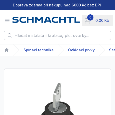
Doprava zdarma při nákupu nad 6000 Kč bez DPH
0
Open menu
0,00 Kč
items in cart, vie
Hledat instalační krabice, plc, svorky...
Spínací technika
Ovládací prvky
Se
Home