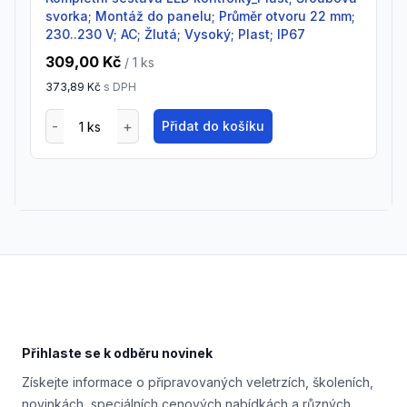
svorka; Montáž do panelu; Průměr otvoru 22 mm;
230..230 V; AC; Žlutá; Vysoký; Plast; IP67
309,00 Kč
/ 1
ks
373,89 Kč
s DPH
Přidat do košíku
Footer
Přihlaste se k odběru novinek
Získejte informace o připravovaných veletrzích, školeních,
novinkách, speciálních cenových nabídkách a různých