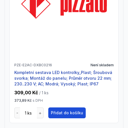
PZE-E2AC-DXBC0216
Není skladem
Kompletní sestava LED kontrolky_Plast; Šroubová
svorka; Montáž do panelu; Průměr otvoru 22 mm;
230..230 V; AC; Modrá; Vysoký; Plast; IP67
309,00 Kč
/ 1
ks
373,89 Kč
s DPH
Přidat do košíku