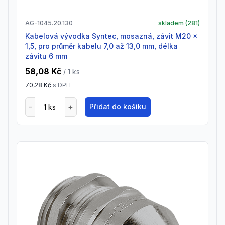
AG-1045.20.130
skladem (
281
)
Kabelová vývodka Syntec, mosazná, závit M20 x
1,5, pro průměr kabelu 7,0 až 13,0 mm, délka
závitu 6 mm
58,08 Kč
/ 1
ks
70,28 Kč
s DPH
Přidat do košíku