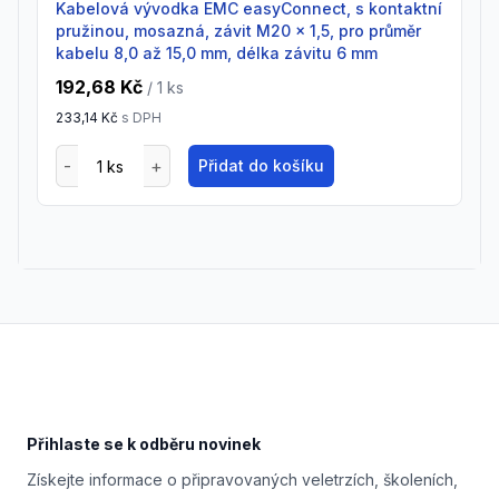
Kabelová vývodka EMC easyConnect, s kontaktní
pružinou, mosazná, závit M20 x 1,5, pro průměr
kabelu 8,0 až 15,0 mm, délka závitu 6 mm
192,68 Kč
/ 1
ks
233,14 Kč
s DPH
Přidat do košíku
Footer
Přihlaste se k odběru novinek
Získejte informace o připravovaných veletrzích, školeních,