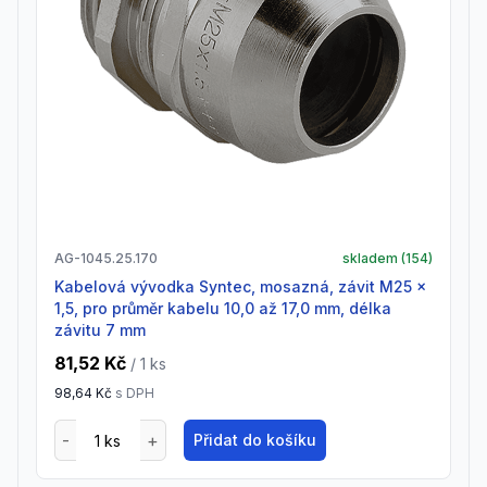
AG-1045.25.170
skladem (
154
)
Kabelová vývodka Syntec, mosazná, závit M25 x
1,5, pro průměr kabelu 10,0 až 17,0 mm, délka
závitu 7 mm
81,52 Kč
/ 1
ks
98,64 Kč
s DPH
Přidat do košíku