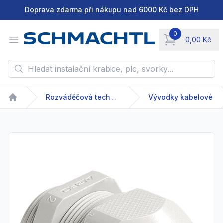
Doprava zdarma při nákupu nad 6000 Kč bez DPH
0
Open menu
0,00 Kč
items in cart, vie
Hledat instalační krabice, plc, svorky...
Rozváděčová technika
Vývodky kabelové
Home