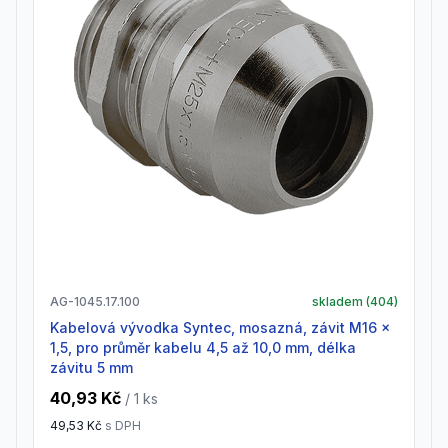
AG-1045.17.100
skladem (
404
)
Kabelová vývodka Syntec, mosazná, závit M16 x
1,5, pro průměr kabelu 4,5 až 10,0 mm, délka
závitu 5 mm
40,93 Kč
/ 1
ks
49,53 Kč
s DPH