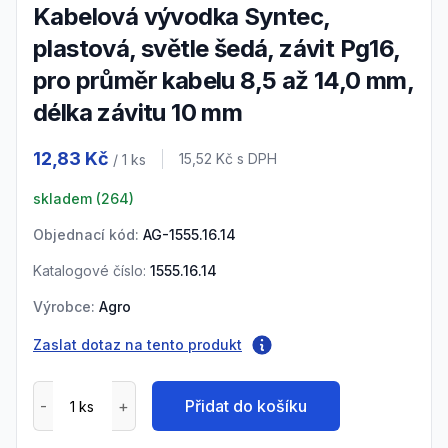
Kabelová vývodka Syntec,
plastová, světle šedá, závit Pg16,
pro průměr kabelu 8,5 až 14,0 mm,
délka závitu 10 mm
Product information
12,83 Kč
Cena s DPH
15,52 Kč
s DPH
/ 1
ks
skladem (
264
)
Objednací kód:
AG-1555.16.14
Katalogové číslo:
1555.16.14
Výrobce:
Agro
Zaslat dotaz na tento produkt
Přidat do košíku