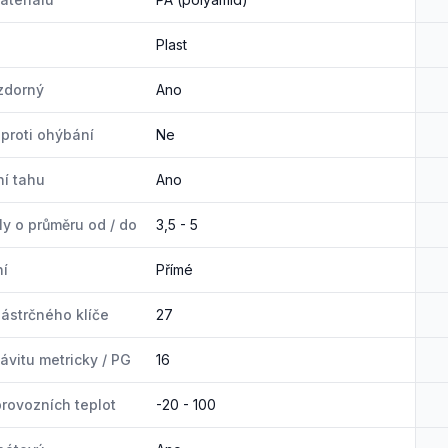
Plast
zdorný
Ano
proti ohýbání
Ne
í tahu
Ano
ly o průměru od / do
3,5 - 5
ní
Přímé
ástrčného klíče
27
ávitu metricky / PG
16
rovozních teplot
-20 - 100