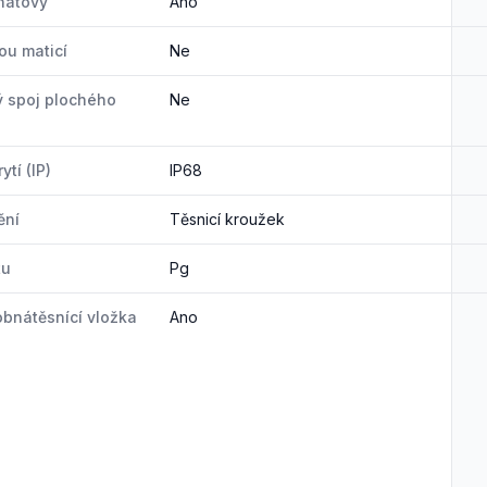
nátový
Ano
ou maticí
Ne
 spoj plochého
Ne
ytí (IP)
IP68
ění
Těsnicí kroužek
tu
Pg
bnátěsnící vložka
Ano