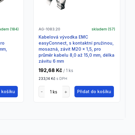
adem (
184
)
AG-1083.20
skladem (
57
)
Kabelová vývodka EMC
pro
easyConnect, s kontaktní pružinou,
 mm,
mosazná, závit M20 x 1,5, pro
průměr kabelu 8,0 až 15,0 mm, délka
závitu 6 mm
192,68 Kč
/ 1
ks
233,14 Kč
s DPH
o košíku
Přidat do košíku