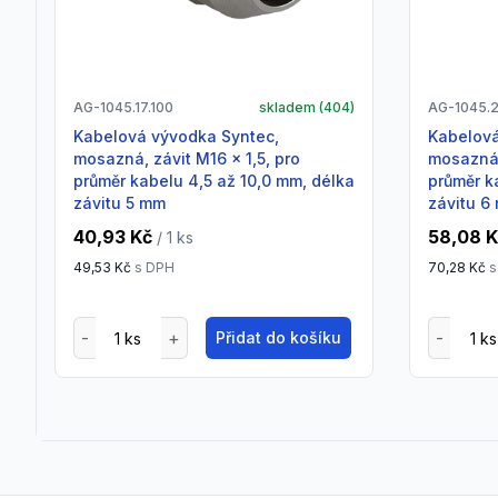
AG-1045.17.100
skladem (
404
)
AG-1045.2
Kabelová vývodka Syntec,
Kabelová vývodka Syntec,
mosazná, závit M16 x 1,5, pro
mosazná,
průměr kabelu 4,5 až 10,0 mm, délka
průměr k
závitu 5 mm
závitu 6
40,93 Kč
58,08 
/ 1
ks
49,53 Kč
s DPH
70,28 Kč
s
Přidat do košíku