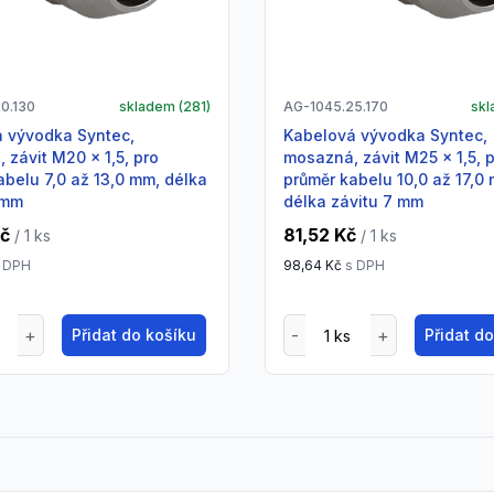
0.130
skladem (
281
)
AG-1045.25.170
skl
Kabelová vývodka Syntec,
 závit M20 x 1,5, pro
mosazná, závit M25 x 1,5, 
abelu 7,0 až 13,0 mm, délka
průměr kabelu 10,0 až 17,0
 mm
délka závitu 7 mm
Kč
81,52 Kč
/ 1
ks
/ 1
ks
 DPH
98,64 Kč
s DPH
Přidat do košíku
Přidat d