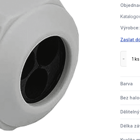
Objednac
Katalogov
Výrobce:
Zaslat d
Barva
Bez hal
Děliteln
Délka zá
Kvalita m