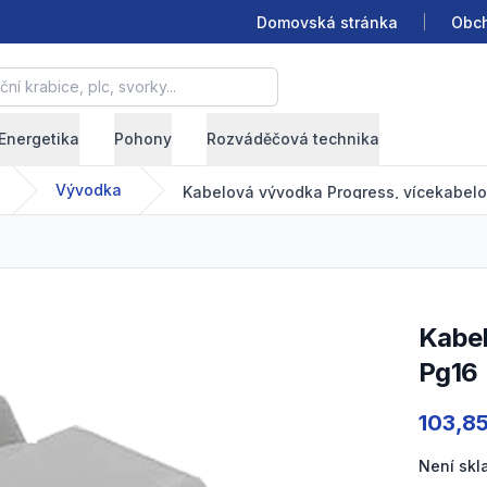
Domovská stránka
Obch
krabice, plc, svorky...
Energetika
Pohony
Rozváděčová technika
Vývodka
Kabelová vývodka Progress, vícekabelov
Kabelová vývodka Progress, vícekabelová, světle šedá,
Pg16
Product
103,8
Není sk