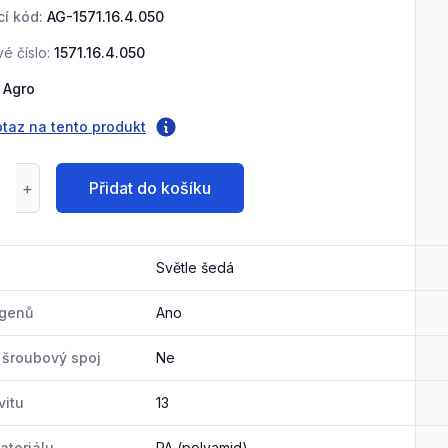
í kód:
AG-1571.16.4.050
é číslo:
1571.16.4.050
Agro
otaz na tento produkt
Přidat do košíku
Světle šedá
ogenů
Ano
ý šroubový spoj
Ne
vitu
13
ateriálu
PA (polyamid)