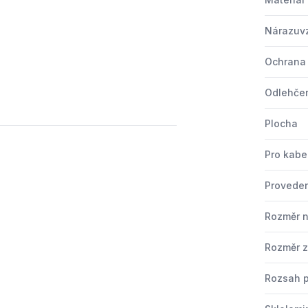
Nárazuv
Ochrana 
Odlehčen
Plocha
Pro kabe
Provede
Rozměr n
Rozměr z
Rozsah p