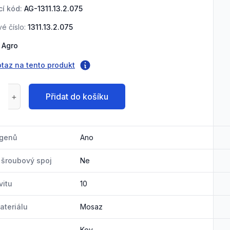
í kód:
AG-1311.13.2.075
é číslo:
1311.13.2.075
Agro
otaz na tento produkt
Přidat do košíku
ogenů
Ano
ý šroubový spoj
Ne
vitu
10
ateriálu
Mosaz
Kov