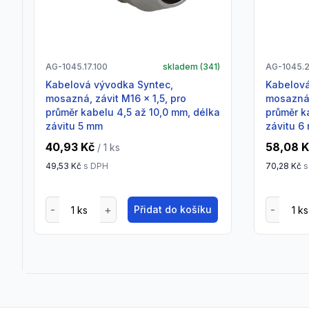
AG-1045.17.100
skladem (
341
)
AG-1045.2
Kabelová vývodka Syntec,
Kabelová vývodka Syntec,
mosazná, závit M16 x 1,5, pro
mosazná,
průměr kabelu 4,5 až 10,0 mm, délka
průměr k
závitu 5 mm
závitu 6
40,93 Kč
58,08 
/ 1
ks
49,53 Kč
s DPH
70,28 Kč
s
Přidat do košíku