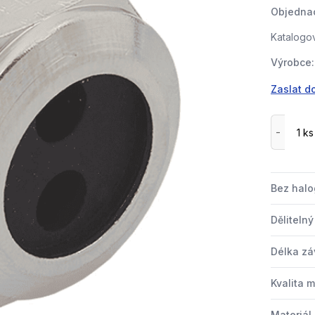
Objednac
Katalogov
Výrobce:
Zaslat d
Bez hal
Děliteln
Délka zá
Kvalita m
Materiál