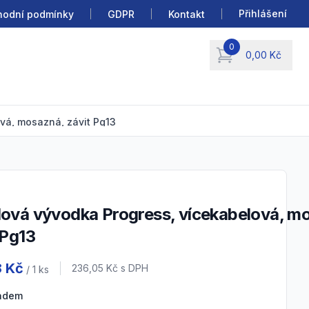
Přihlášení
odní podmínky
GDPR
Kontakt
0
0,00 Kč
items in cart, view b
vá, mosazná, závit Pg13
 Pg13
 information
8 Kč
Cena s DPH
236,05 Kč
s DPH
/ 1
ks
ladem