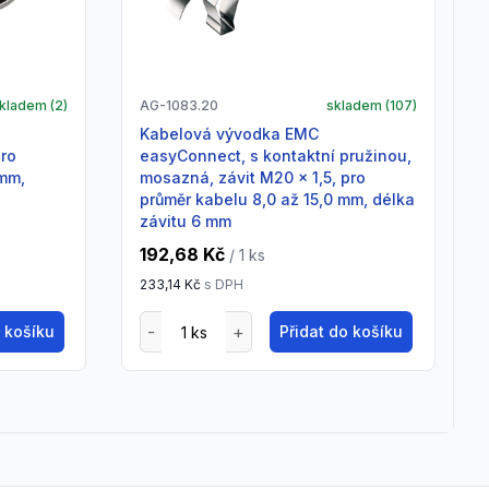
kladem (
2
)
AG-1083.20
skladem (
107
)
Kabelová vývodka EMC
pro
easyConnect, s kontaktní pružinou,
 mm,
mosazná, závit M20 x 1,5, pro
průměr kabelu 8,0 až 15,0 mm, délka
závitu 6 mm
192,68 Kč
/ 1
ks
233,14 Kč
s DPH
o košíku
Přidat do košíku