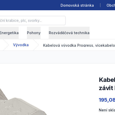
Domovská stránka
Obch
krabice, plc, svorky...
Energetika
Pohony
Rozváděčová technika
Vývodka
Kabelová vývodka Progress, vícekabelo
Kabelová vývodka Progress, vícekabelová, mosazná,
závit
Product
195,0
Není sk