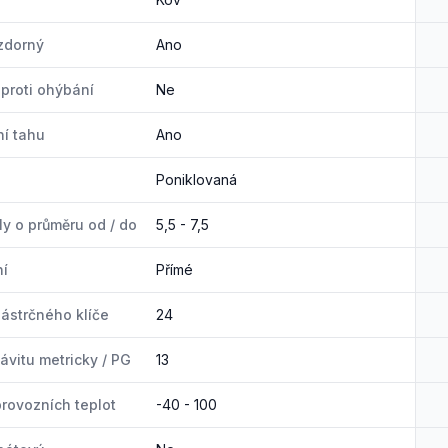
zdorný
Ano
proti ohýbání
Ne
í tahu
Ano
Poniklovaná
ly o průměru od / do
5,5 - 7,5
ní
Přímé
ástrčného klíče
24
ávitu metricky / PG
13
rovozních teplot
-40 - 100