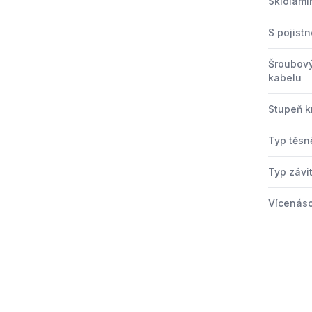
Sklolami
S pojistn
Šroubový
kabelu
Stupeň kr
Typ těsn
Typ závi
Vícenáso