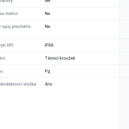
nátový
Ne
ou maticí
Ne
 spoj plochého
Ne
ytí (IP)
IP68
ění
Těsnicí kroužek
tu
Pg
bnátěsnící vložka
Ano