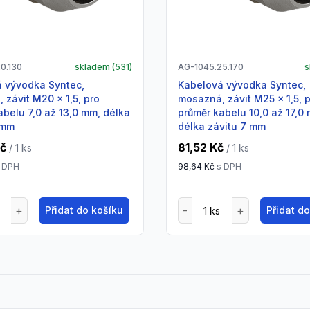
0.130
skladem (
531
)
AG-1045.25.170
s
Kabelová vývodka Syntec,
 závit M20 x 1,5, pro
mosazná, závit M25 x 1,5, 
abelu 7,0 až 13,0 mm, délka
průměr kabelu 10,0 až 17,0
 mm
délka závitu 7 mm
Kč
81,52 Kč
/ 1
ks
/ 1
ks
 DPH
98,64 Kč
s DPH
Přidat do košíku
Přidat d