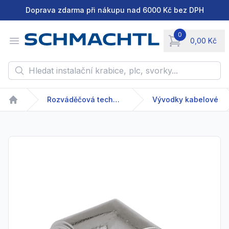
Doprava zdarma při nákupu nad 6000 Kč bez DPH
0
Open menu
0,00 Kč
items in cart, vie
Hledat instalační krabice, plc, svorky...
Rozváděčová technika
Vývodky kabelové
Home