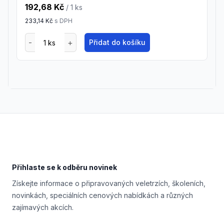
192,68 Kč
/ 1
ks
233,14 Kč
s DPH
Přidat do košíku
Footer
Přihlaste se k odběru novinek
Získejte informace o připravovaných veletrzích, školeních,
novinkách, speciálních cenových nabídkách a různých
zajímavých akcích.