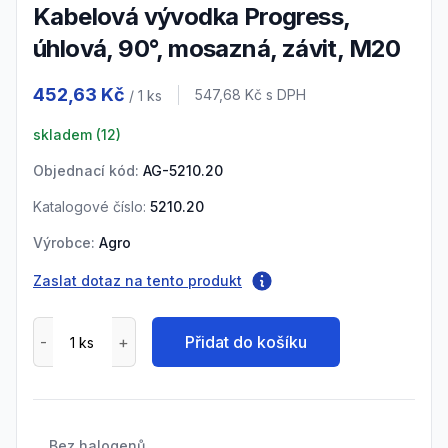
Kabelová vývodka Progress,
úhlová, 90°, mosazná, závit, M20
Product information
452,63 Kč
Cena s DPH
547,68 Kč
s DPH
/ 1
ks
skladem (
12
)
Objednací kód:
AG-5210.20
Katalogové číslo:
5210.20
Výrobce:
Agro
Zaslat dotaz na tento produkt
Přidat do košíku
Bez halogenů