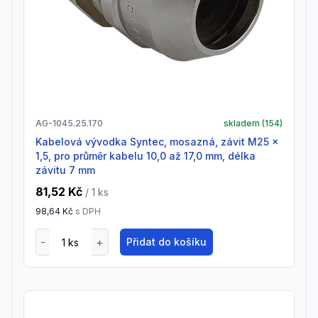
AG-1045.25.170
skladem (
154
)
Kabelová vývodka Syntec, mosazná, závit M25 x
1,5, pro průměr kabelu 10,0 až 17,0 mm, délka
závitu 7 mm
81,52 Kč
/ 1
ks
98,64 Kč
s DPH
Přidat do košíku