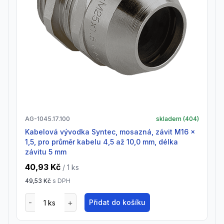
AG-1045.17.100
skladem (
404
)
Kabelová vývodka Syntec, mosazná, závit M16 x
1,5, pro průměr kabelu 4,5 až 10,0 mm, délka
závitu 5 mm
40,93 Kč
/ 1
ks
49,53 Kč
s DPH
Přidat do košíku