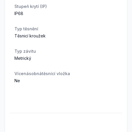
Stupeň krytí (IP)
IP68
Typ těsnění
Těsnicí kroužek
Typ závitu
Metrický
Vícenásobnátěsnící vložka
Ne
Frequently Asked Questions