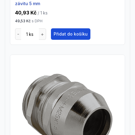
závitu 5 mm
40,93 Kč
/ 1
ks
49,53 Kč
s DPH
Přidat do košíku