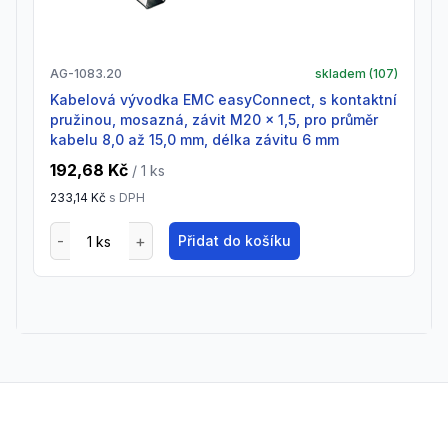
AG-1083.20
skladem (
107
)
Kabelová vývodka EMC easyConnect, s kontaktní
pružinou, mosazná, závit M20 x 1,5, pro průměr
kabelu 8,0 až 15,0 mm, délka závitu 6 mm
192,68 Kč
/ 1
ks
233,14 Kč
s DPH
Přidat do košíku
Footer