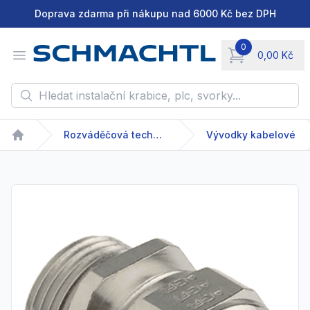
Doprava zdarma při nákupu nad 6000 Kč bez DPH
0
Open menu
0,00 Kč
items in cart, vie
Hledat instalační krabice, plc, svorky...
Rozváděčová technika
Vývodky kabelové
Home