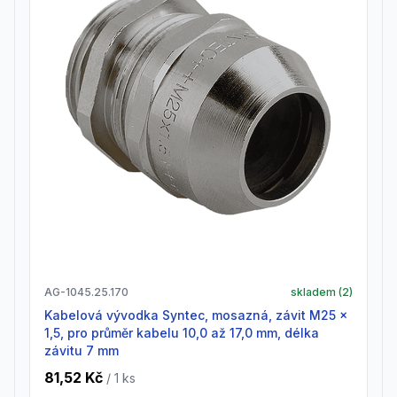
AG-1045.25.170
skladem (
2
)
Kabelová vývodka Syntec, mosazná, závit M25 x
1,5, pro průměr kabelu 10,0 až 17,0 mm, délka
závitu 7 mm
81,52 Kč
/ 1
ks