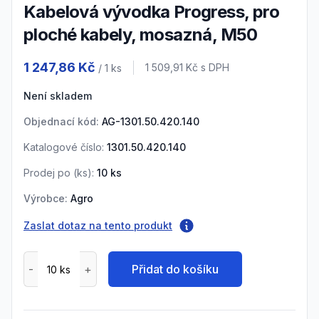
Kabelová vývodka Progress, pro
ploché kabely, mosazná, M50
Product information
1 247,86 Kč
Cena s DPH
1 509,91 Kč
s DPH
/ 1
ks
Není skladem
Objednací kód:
AG-1301.50.420.140
Katalogové číslo:
1301.50.420.140
Prodej po (
ks
):
10
ks
Výrobce:
Agro
Zaslat dotaz na tento produkt
Přidat do košíku