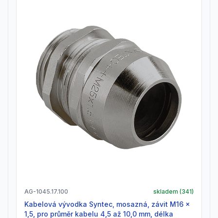
AG-1045.17.100
skladem (
341
)
Kabelová vývodka Syntec, mosazná, závit M16 x
1,5, pro průměr kabelu 4,5 až 10,0 mm, délka