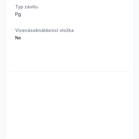
Typ závitu
Pg
Vícenásobnátěsnící vložka
Ne
Frequently Asked Questions