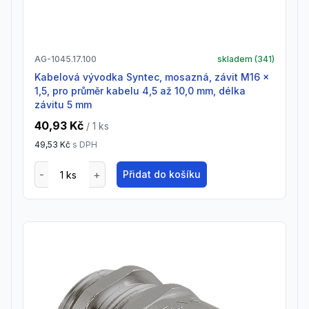
AG-1045.17.100
skladem (
341
)
Kabelová vývodka Syntec, mosazná, závit M16 x
1,5, pro průměr kabelu 4,5 až 10,0 mm, délka
závitu 5 mm
40,93 Kč
/ 1
ks
49,53 Kč
s DPH
Přidat do košíku