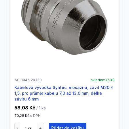
AG-1045.20.130
skladem (
531
)
Kabelová vývodka Syntec, mosazná, závit M20 x
1,5, pro průměr kabelu 7,0 až 13,0 mm, délka
závitu 6 mm
58,08 Kč
/ 1
ks
70,28 Kč
s DPH
Přidat do košíku