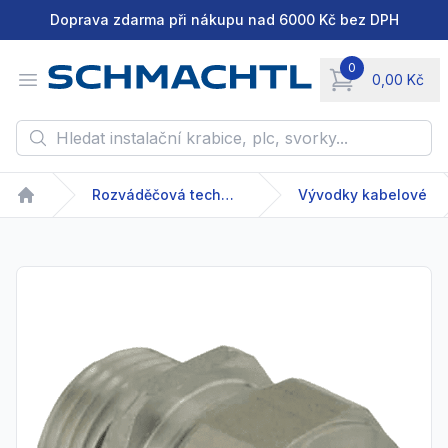
Doprava zdarma při nákupu nad 6000 Kč bez DPH
0
Open menu
0,00 Kč
items in cart, vie
Hledat instalační krabice, plc, svorky...
Rozváděčová technika
Vývodky kabelové
Home