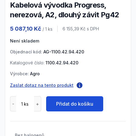
Kabelová vývodka Progress,
nerezová, A2, dlouhý závit Pg42
Product information
5 087,10 Kč
Cena s DPH
6 155,39 Kč
s DPH
/ 1
ks
Není skladem
Objednací kód:
AG-1100.42.94.420
Katalogové číslo:
1100.42.94.420
Výrobce:
Agro
Zaslat dotaz na tento produkt
Přidat do košíku
Bez halogenů