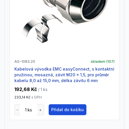
AG-1083.20
skladem (
107
)
Kabelová vývodka EMC easyConnect, s kontaktní
pružinou, mosazná, závit M20 x 1,5, pro průměr
kabelu 8,0 až 15,0 mm, délka závitu 6 mm
192,68 Kč
/ 1
ks
233,14 Kč
s DPH
Přidat do košíku