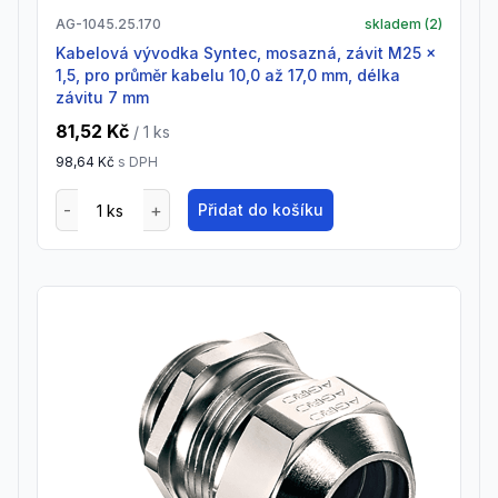
AG-1045.25.170
skladem (
2
)
Kabelová vývodka Syntec, mosazná, závit M25 x
1,5, pro průměr kabelu 10,0 až 17,0 mm, délka
závitu 7 mm
81,52 Kč
/ 1
ks
98,64 Kč
s DPH
Přidat do košíku