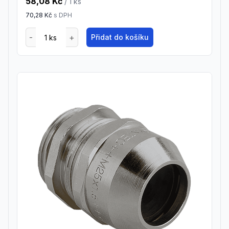
58,08 Kč
/ 1
ks
70,28 Kč
s DPH
Přidat do košíku