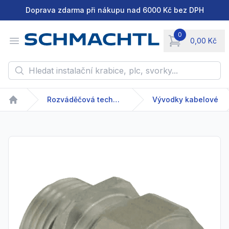
Doprava zdarma při nákupu nad 6000 Kč bez DPH
0
Open menu
0,00 Kč
items in cart, vie
Hledat instalační krabice, plc, svorky...
Rozváděčová technika
Vývodky kabelové
Home