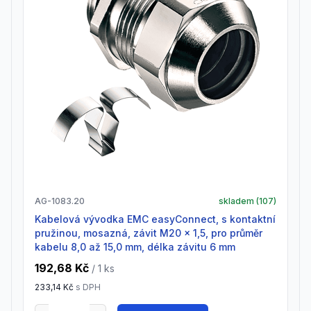
AG-1083.20
skladem (
107
)
Kabelová vývodka EMC easyConnect, s kontaktní
pružinou, mosazná, závit M20 x 1,5, pro průměr
kabelu 8,0 až 15,0 mm, délka závitu 6 mm
192,68 Kč
/ 1
ks
233,14 Kč
s DPH