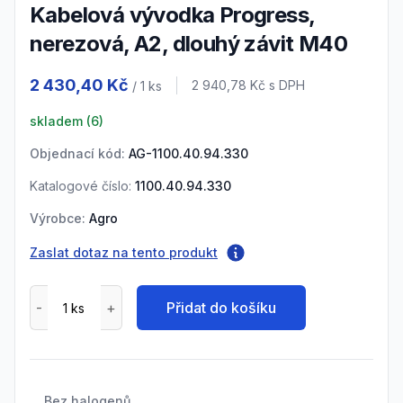
Kabelová vývodka Progress,
nerezová, A2, dlouhý závit M40
Product information
2 430,40 Kč
Cena s DPH
2 940,78 Kč
s DPH
/ 1
ks
skladem (
6
)
Objednací kód:
AG-1100.40.94.330
Katalogové číslo:
1100.40.94.330
Výrobce:
Agro
Zaslat dotaz na tento produkt
Přidat do košíku
Bez halogenů