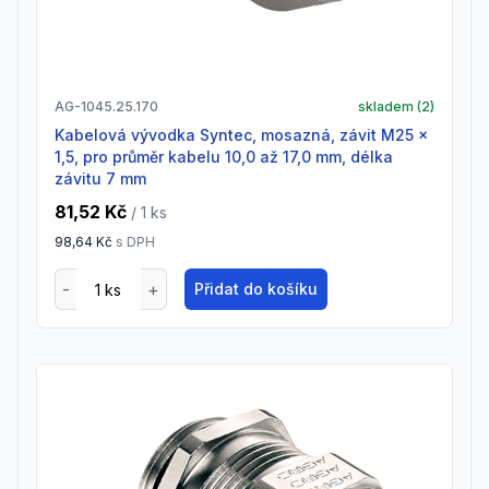
AG-1045.25.170
skladem (
2
)
Kabelová vývodka Syntec, mosazná, závit M25 x
1,5, pro průměr kabelu 10,0 až 17,0 mm, délka
závitu 7 mm
81,52 Kč
/ 1
ks
98,64 Kč
s DPH
Přidat do košíku