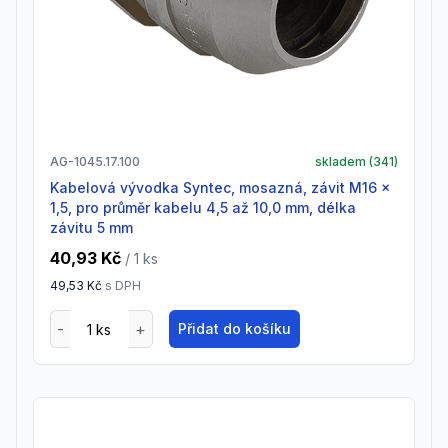
AG-1045.17.100
skladem (
341
)
Kabelová vývodka Syntec, mosazná, závit M16 x
1,5, pro průměr kabelu 4,5 až 10,0 mm, délka
závitu 5 mm
40,93 Kč
/ 1
ks
49,53 Kč
s DPH
Přidat do košíku