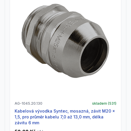
AG-1045.20.130
skladem (
531
)
Kabelová vývodka Syntec, mosazná, závit M20 x
1,5, pro průměr kabelu 7,0 až 13,0 mm, délka
závitu 6 mm