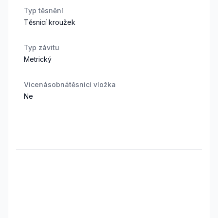
Typ těsnění
Těsnicí kroužek
Typ závitu
Metrický
Vícenásobnátěsnící vložka
Ne
Frequently Asked Questions