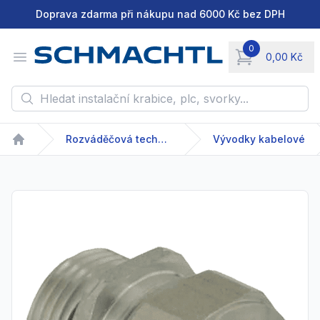
Doprava zdarma při nákupu nad 6000 Kč bez DPH
0
Open menu
0,00 Kč
items in cart, vie
Hledat instalační krabice, plc, svorky...
Rozváděčová technika
Vývodky kabelové
Home