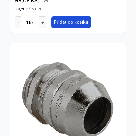
58,08 Kč
/ 1
ks
70,28 Kč
s DPH
Přidat do košíku