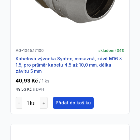
AG-1045.17.100
skladem (
341
)
Kabelová vývodka Syntec, mosazná, závit M16 x
1,5, pro průměr kabelu 4,5 až 10,0 mm, délka
závitu 5 mm
40,93 Kč
/ 1
ks
49,53 Kč
s DPH
Přidat do košíku