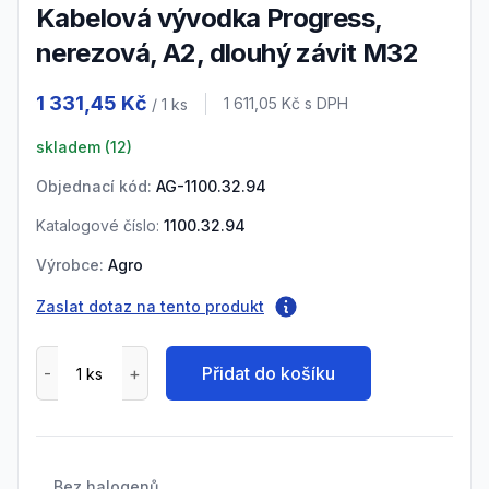
Kabelová vývodka Progress,
nerezová, A2, dlouhý závit M32
Product information
1 331,45 Kč
Cena s DPH
1 611,05 Kč
s DPH
/ 1
ks
skladem (
12
)
Objednací kód:
AG-1100.32.94
Katalogové číslo:
1100.32.94
Výrobce:
Agro
Zaslat dotaz na tento produkt
Přidat do košíku
Bez halogenů