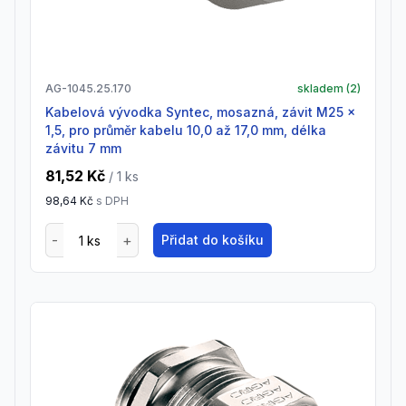
AG-1045.25.170
skladem (
2
)
Kabelová vývodka Syntec, mosazná, závit M25 x
1,5, pro průměr kabelu 10,0 až 17,0 mm, délka
závitu 7 mm
81,52 Kč
/ 1
ks
98,64 Kč
s DPH
Přidat do košíku