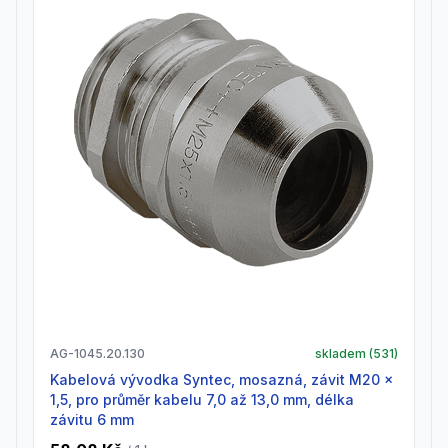
AG-1045.20.130
skladem (
531
)
Kabelová vývodka Syntec, mosazná, závit M20 x
1,5, pro průměr kabelu 7,0 až 13,0 mm, délka
závitu 6 mm