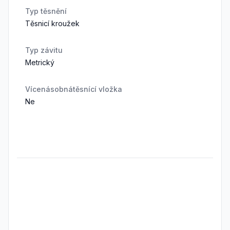
Typ těsnění
Těsnicí kroužek
Typ závitu
Metrický
Vícenásobnátěsnící vložka
Ne
Frequently Asked Questions