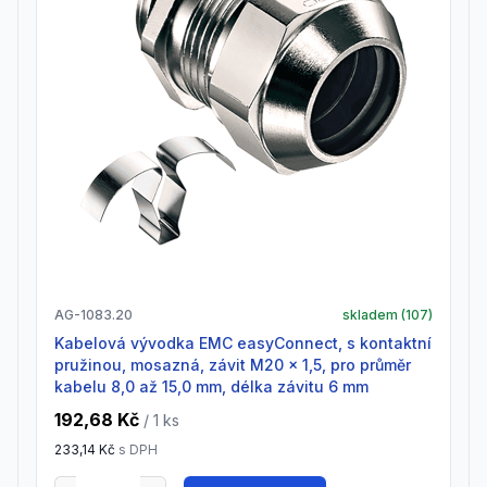
AG-1083.20
skladem (
107
)
Kabelová vývodka EMC easyConnect, s kontaktní
pružinou, mosazná, závit M20 x 1,5, pro průměr
kabelu 8,0 až 15,0 mm, délka závitu 6 mm
192,68 Kč
/ 1
ks
233,14 Kč
s DPH