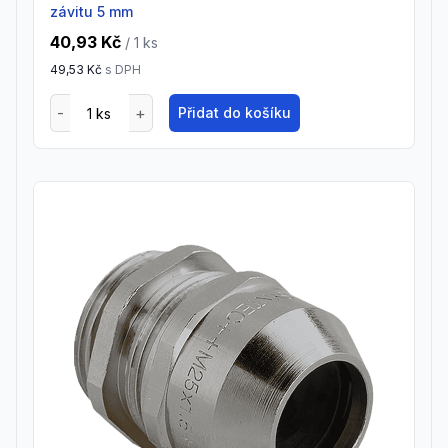
závitu 5 mm
40,93 Kč
/ 1
ks
49,53 Kč
s DPH
Přidat do košíku