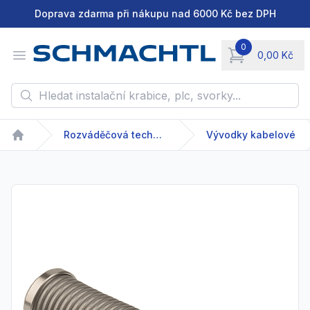
Doprava zdarma při nákupu nad 6000 Kč bez DPH
0
Open menu
0,00 Kč
items in cart, vie
Hledat instalační krabice, plc, svorky...
Rozváděčová technika
Vývodky kabelové
Home