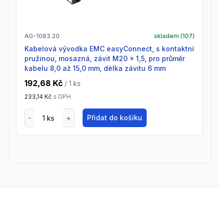
AG-1083.20
skladem (
107
)
Kabelová vývodka EMC easyConnect, s kontaktní
pružinou, mosazná, závit M20 x 1,5, pro průměr
kabelu 8,0 až 15,0 mm, délka závitu 6 mm
192,68 Kč
/ 1
ks
233,14 Kč
s DPH
Přidat do košíku
Footer