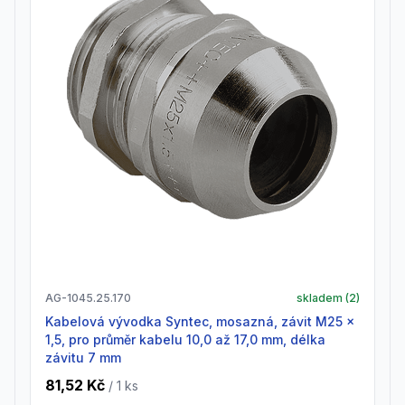
AG-1045.25.170
skladem (
2
)
Kabelová vývodka Syntec, mosazná, závit M25 x
1,5, pro průměr kabelu 10,0 až 17,0 mm, délka
závitu 7 mm
81,52 Kč
/ 1
ks