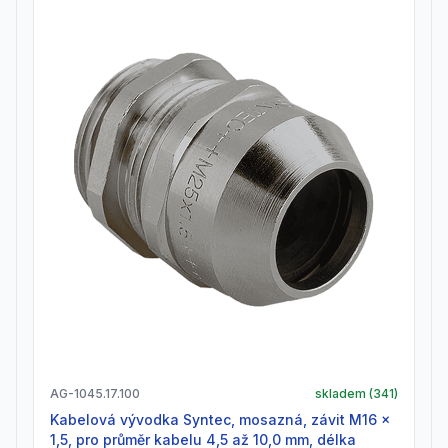
AG-1045.17.100
skladem (
341
)
Kabelová vývodka Syntec, mosazná, závit M16 x
1,5, pro průměr kabelu 4,5 až 10,0 mm, délka