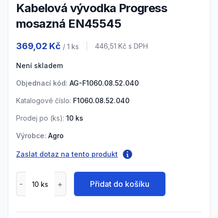
Kabelová vývodka Progress
mosazná EN45545
Product information
369,02 Kč
Cena s DPH
446,51 Kč
s DPH
/ 1
ks
Není skladem
Objednací kód:
AG-F1060.08.52.040
Katalogové číslo:
F1060.08.52.040
Prodej po (
ks
):
10
ks
Výrobce:
Agro
Zaslat dotaz na tento produkt
Přidat do košíku