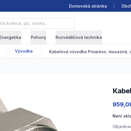
Domovská stránka
Obch
krabice, plc, svorky...
Energetika
Pohony
Rozváděčová technika
Vývodka
Kabelová vývodka Progress, mosazná, 
Kab
Product
959,0
Není sk
Objednac