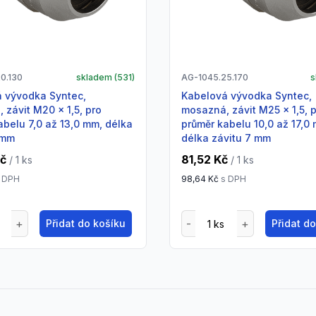
0.130
skladem (
531
)
AG-1045.25.170
s
Kabelová vývodka Syntec,
 závit M20 x 1,5, pro
mosazná, závit M25 x 1,5, 
abelu 7,0 až 13,0 mm, délka
průměr kabelu 10,0 až 17,0
 mm
délka závitu 7 mm
Kč
81,52 Kč
/ 1
ks
/ 1
ks
 DPH
98,64 Kč
s DPH
Přidat do košíku
Přidat d