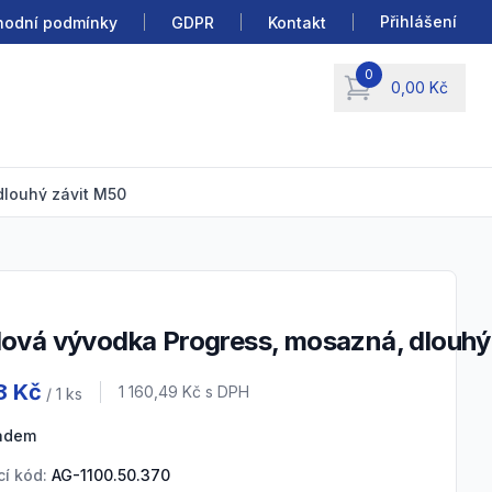
Přihlášení
odní podmínky
GDPR
Kontakt
0
0,00 Kč
items in cart, view b
dlouhý závit M50
elová vývodka Progress, mosazná, dlouhý
 information
8 Kč
Cena s DPH
1 160,49 Kč
s DPH
/ 1
ks
ladem
í kód:
AG-1100.50.370