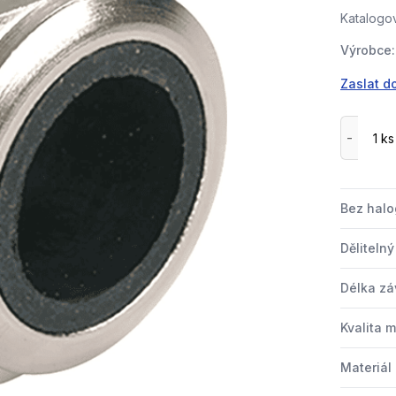
Katalogov
Výrobce:
Zaslat d
Bez hal
Děliteln
Délka zá
Kvalita m
Materiál