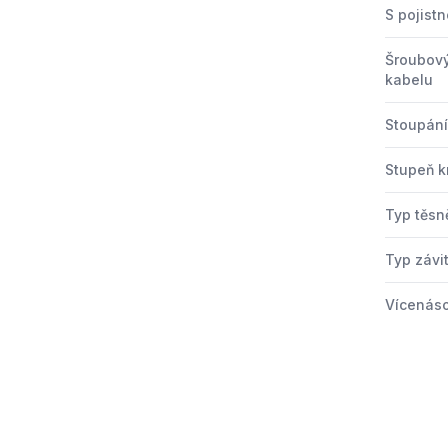
S pojistn
Šroubový
kabelu
Stoupání
Stupeň kr
Typ těsn
Typ závi
Vícenáso