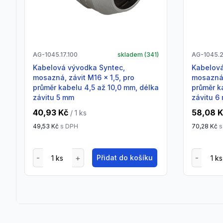
AG-1045.17.100
skladem (
341
)
AG-1045.2
Kabelová vývodka Syntec,
Kabelová vývodka Syntec,
mosazná, závit M16 x 1,5, pro
mosazná,
průměr kabelu 4,5 až 10,0 mm, délka
průměr k
závitu 5 mm
závitu 6
40,93 Kč
58,08 
/ 1
ks
49,53 Kč
s DPH
70,28 Kč
s
Přidat do košíku