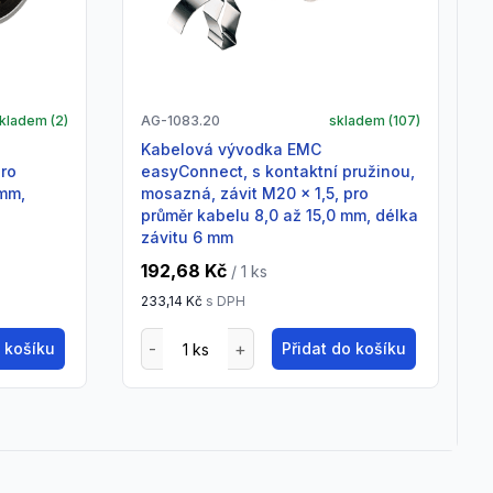
kladem (
2
)
AG-1083.20
skladem (
107
)
Kabelová vývodka EMC
pro
easyConnect, s kontaktní pružinou,
 mm,
mosazná, závit M20 x 1,5, pro
průměr kabelu 8,0 až 15,0 mm, délka
závitu 6 mm
192,68 Kč
/ 1
ks
233,14 Kč
s DPH
o košíku
Přidat do košíku