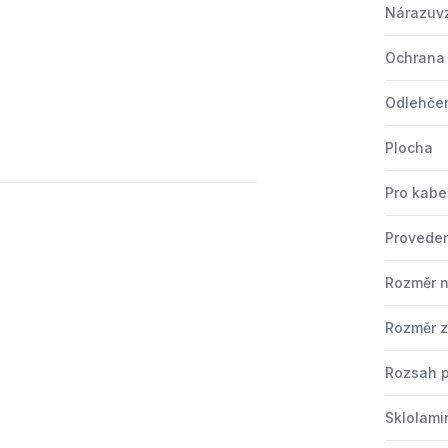
Nárazuv
Ochrana 
Odlehčen
Plocha
Pro kabe
Provede
Rozměr n
Rozměr z
Rozsah p
Sklolami