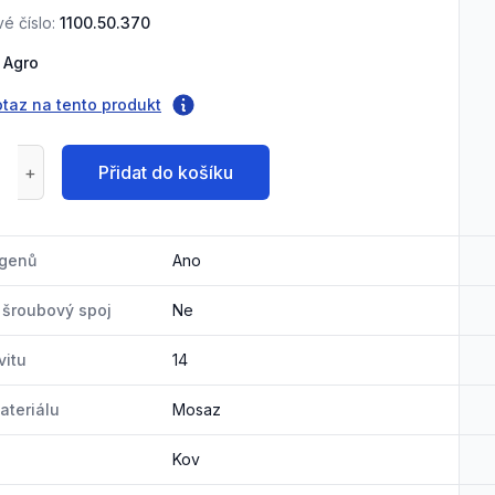
é číslo:
1100.50.370
Agro
otaz na tento produkt
Přidat do košíku
ogenů
Ano
ý šroubový spoj
Ne
vitu
14
ateriálu
Mosaz
Kov