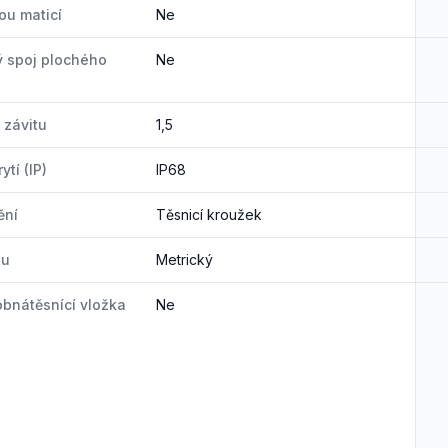
ou maticí
Ne
 spoj plochého
Ne
 závitu
1,5
ytí (IP)
IP68
ění
Těsnicí kroužek
tu
Metrický
bnátěsnící vložka
Ne