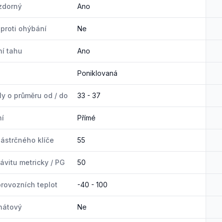
zdorný
Ano
proti ohýbání
Ne
í tahu
Ano
Poniklovaná
ly o průměru od / do
33 - 37
ní
Přímé
ástrčného klíče
55
ávitu metricky / PG
50
rovozních teplot
-40 - 100
nátový
Ne