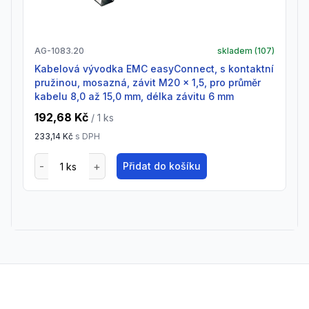
AG-1083.20
skladem (
107
)
Kabelová vývodka EMC easyConnect, s kontaktní
pružinou, mosazná, závit M20 x 1,5, pro průměr
kabelu 8,0 až 15,0 mm, délka závitu 6 mm
192,68 Kč
/ 1
ks
233,14 Kč
s DPH
Přidat do košíku
Footer