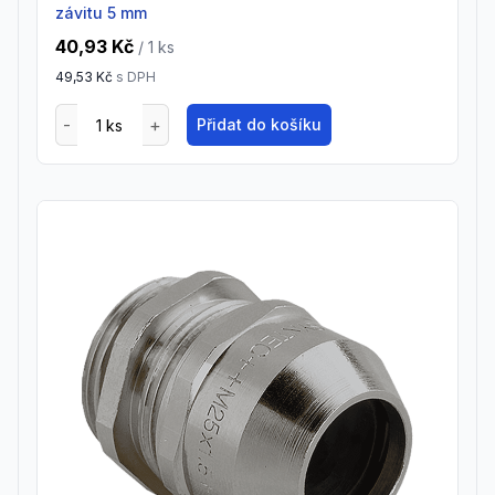
závitu 5 mm
40,93 Kč
/ 1
ks
49,53 Kč
s DPH
Přidat do košíku