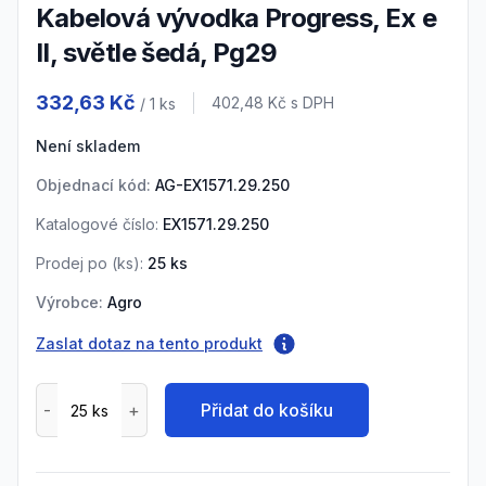
Kabelová vývodka Progress, Ex e
II, světle šedá, Pg29
Product information
332,63 Kč
Cena s DPH
402,48 Kč
s DPH
/ 1
ks
Není skladem
Objednací kód:
AG-EX1571.29.250
Katalogové číslo:
EX1571.29.250
Prodej po (
ks
):
25
ks
Výrobce:
Agro
Zaslat dotaz na tento produkt
Přidat do košíku