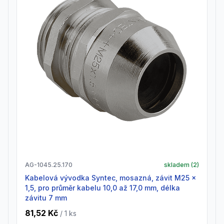
AG-1045.25.170
skladem (
2
)
Kabelová vývodka Syntec, mosazná, závit M25 x
1,5, pro průměr kabelu 10,0 až 17,0 mm, délka
závitu 7 mm
81,52 Kč
/ 1
ks