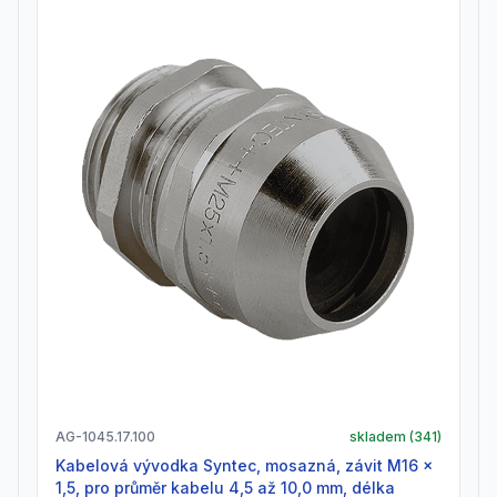
AG-1045.17.100
skladem (
341
)
Kabelová vývodka Syntec, mosazná, závit M16 x
1,5, pro průměr kabelu 4,5 až 10,0 mm, délka