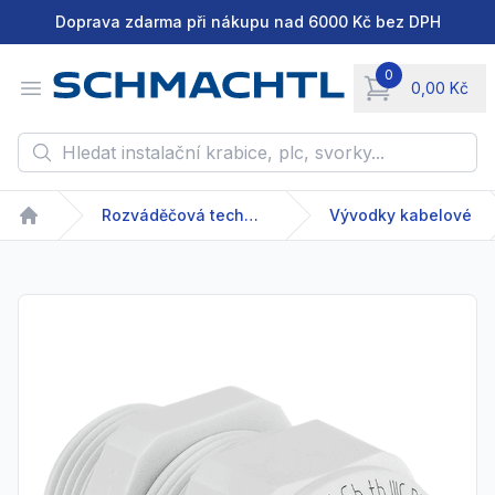
Doprava zdarma při nákupu nad 6000 Kč bez DPH
0
Open menu
0,00 Kč
items in cart, vie
Hledat instalační krabice, plc, svorky...
Rozváděčová technika
Vývodky kabelové
Home