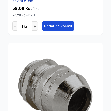
závitu 6 mm
58,08 Kč
/ 1
ks
70,28 Kč
s DPH
Přidat do košíku