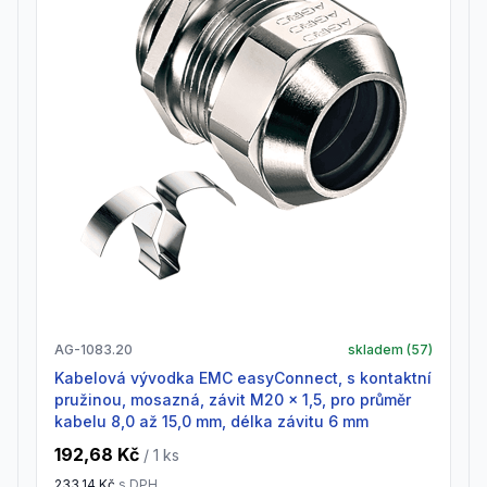
AG-1083.20
skladem (
57
)
Kabelová vývodka EMC easyConnect, s kontaktní
pružinou, mosazná, závit M20 x 1,5, pro průměr
kabelu 8,0 až 15,0 mm, délka závitu 6 mm
192,68 Kč
/ 1
ks
233,14 Kč
s DPH