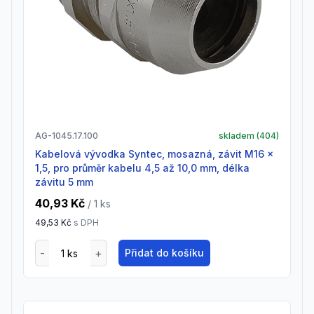
AG-1045.17.100
skladem (
404
)
Kabelová vývodka Syntec, mosazná, závit M16 x
1,5, pro průměr kabelu 4,5 až 10,0 mm, délka
závitu 5 mm
40,93 Kč
/ 1
ks
49,53 Kč
s DPH
Přidat do košíku