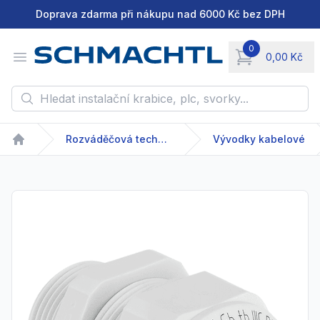
Doprava zdarma při nákupu nad 6000 Kč bez DPH
0
Open menu
0,00 Kč
items in cart, vie
Hledat instalační krabice, plc, svorky...
Rozváděčová technika
Vývodky kabelové
Home