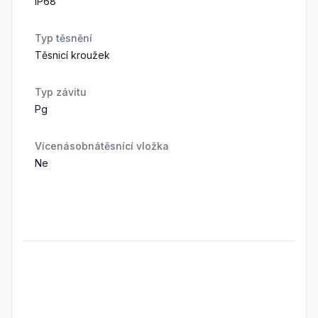
IP68
Typ těsnění
Těsnicí kroužek
Typ závitu
Pg
Vícenásobnátěsnící vložka
Ne
Frequently Asked Questions