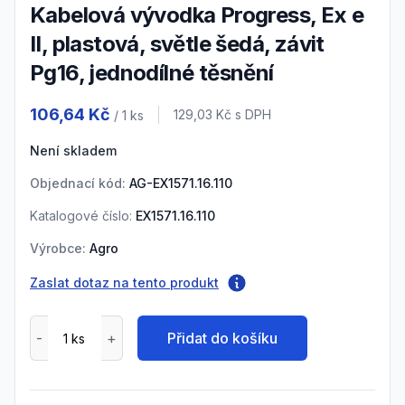
Kabelová vývodka Progress, Ex e
II, plastová, světle šedá, závit
Pg16, jednodílné těsnění
Product information
106,64 Kč
Cena s DPH
129,03 Kč
s DPH
/ 1
ks
Není skladem
Objednací kód:
AG-EX1571.16.110
Katalogové číslo:
EX1571.16.110
Výrobce:
Agro
Zaslat dotaz na tento produkt
Přidat do košíku