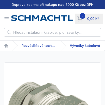
Doprava zdarma při nákupu nad 6000 Kč bez DPH
0
Open menu
0,00 Kč
items in cart, vie
Hledat instalační krabice, plc, svorky...
Rozváděčová technika
Vývodky kabelové
Home