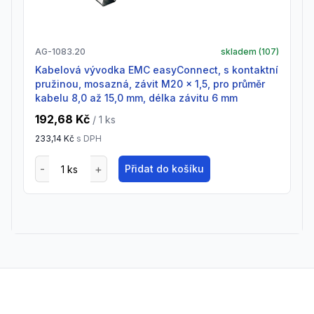
AG-1083.20
skladem (
107
)
Kabelová vývodka EMC easyConnect, s kontaktní
pružinou, mosazná, závit M20 x 1,5, pro průměr
kabelu 8,0 až 15,0 mm, délka závitu 6 mm
192,68 Kč
/ 1
ks
233,14 Kč
s DPH
Přidat do košíku
Footer