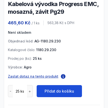
Kabelová vývodka Progress EMC,
mosazná, závit Pg29
Product information
465,60 Kč
Cena s DPH
563,38 Kč
s DPH
/ 1
ks
Není skladem
Objednací kód:
AG-1180.29.230
Katalogové číslo:
1180.29.230
Prodej po (
ks
):
25
ks
Výrobce:
Agro
Zaslat dotaz na tento produkt
Přidat do košíku