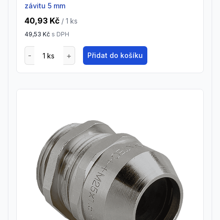
závitu 5 mm
40,93 Kč
/ 1
ks
49,53 Kč
s DPH
Přidat do košíku