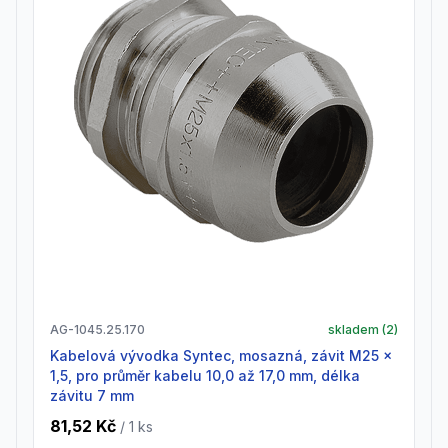
AG-1045.25.170
skladem (
2
)
Kabelová vývodka Syntec, mosazná, závit M25 x
1,5, pro průměr kabelu 10,0 až 17,0 mm, délka
závitu 7 mm
81,52 Kč
/ 1
ks