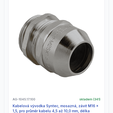
AG-1045.17.100
skladem (
341
)
Kabelová vývodka Syntec, mosazná, závit M16 x
1,5, pro průměr kabelu 4,5 až 10,0 mm, délka