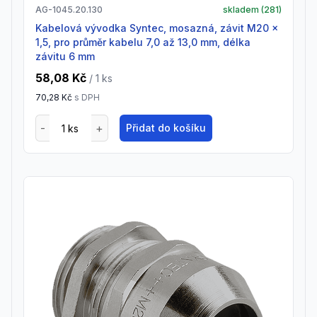
AG-1045.20.130
skladem (
281
)
Kabelová vývodka Syntec, mosazná, závit M20 x
1,5, pro průměr kabelu 7,0 až 13,0 mm, délka
závitu 6 mm
58,08 Kč
/ 1
ks
70,28 Kč
s DPH
Přidat do košíku