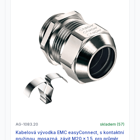
AG-1083.20
skladem (
57
)
Kabelová vývodka EMC easyConnect, s kontaktní
pružinou, mosazná, závit M20 x 1,5, pro průměr