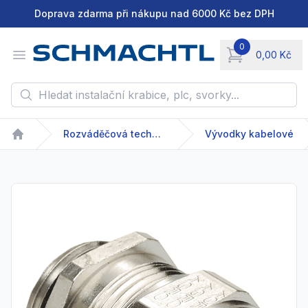
Doprava zdarma při nákupu nad 6000 Kč bez DPH
0
Open menu
0,00 Kč
items in cart, vie
Hledat instalační krabice, plc, svorky...
Rozváděčová technika
Vývodky kabelové
Home