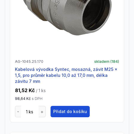
AG-1045.25.170
skladem (
184
)
Kabelová vývodka Syntec, mosazná, závit M25 x
1,5, pro průměr kabelu 10,0 až 17,0 mm, délka
závitu 7 mm
81,52 Kč
/ 1
ks
98,64 Kč
s DPH
Přidat do košíku