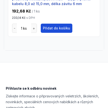
kabelu 8,0 až 15,0 mm, délka závitu 6 mm
192,68 Kč
/ 1
ks
233,14 Kč
s DPH
Přidat do košíku
Footer
Přihlaste se k odběru novinek
Získejte informace o připravovaných veletrzích, školeních,
novinkách, speciálních cenových nabídkách a různých
zajímavých akcích.