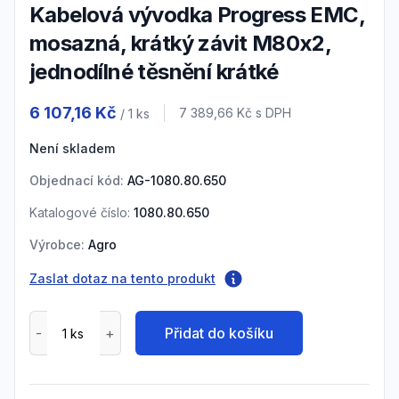
Kabelová vývodka Progress EMC,
mosazná, krátký závit M80x2,
jednodílné těsnění krátké
Product information
6 107,16 Kč
Cena s DPH
7 389,66 Kč
s DPH
/ 1
ks
Není skladem
Objednací kód:
AG-1080.80.650
Katalogové číslo:
1080.80.650
Výrobce:
Agro
Zaslat dotaz na tento produkt
Přidat do košíku