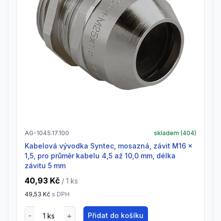
AG-1045.17.100
skladem (
404
)
Kabelová vývodka Syntec, mosazná, závit M16 x
1,5, pro průměr kabelu 4,5 až 10,0 mm, délka
závitu 5 mm
40,93 Kč
/ 1
ks
49,53 Kč
s DPH
Přidat do košíku