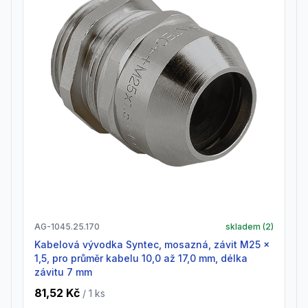
AG-1045.25.170
skladem (
2
)
Kabelová vývodka Syntec, mosazná, závit M25 x
1,5, pro průměr kabelu 10,0 až 17,0 mm, délka
závitu 7 mm
81,52 Kč
/ 1
ks