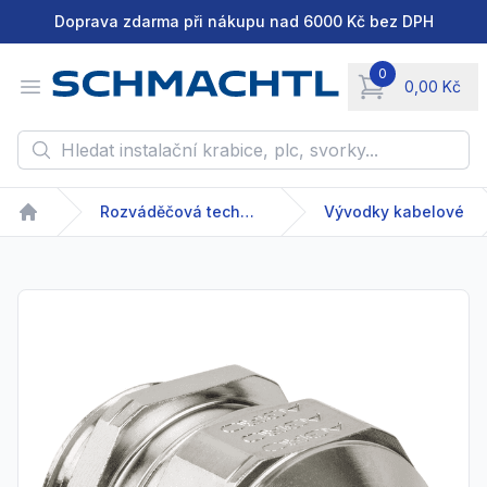
Doprava zdarma při nákupu nad 6000 Kč bez DPH
0
Open menu
0,00 Kč
items in cart, vie
Hledat instalační krabice, plc, svorky...
Rozváděčová technika
Vývodky kabelové
Home