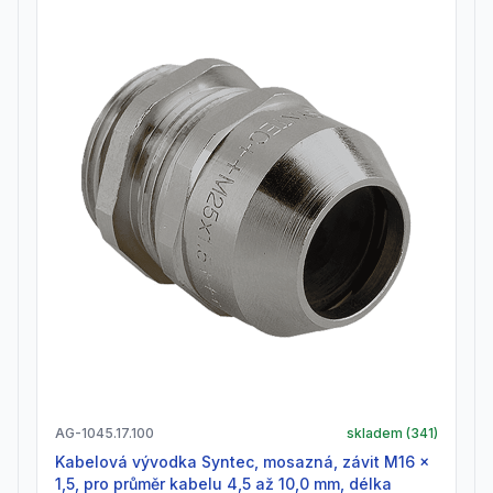
AG-1045.17.100
skladem (
341
)
Kabelová vývodka Syntec, mosazná, závit M16 x
1,5, pro průměr kabelu 4,5 až 10,0 mm, délka