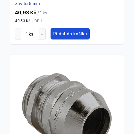
závitu 5 mm
40,93 Kč
/ 1
ks
49,53 Kč
s DPH
Přidat do košíku