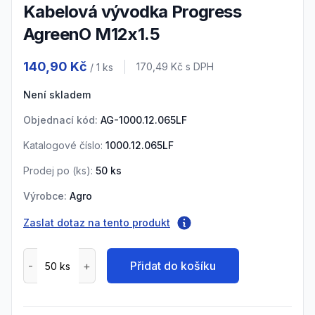
Kabelová vývodka Progress
AgreenO M12x1.5
Product information
140,90 Kč
Cena s DPH
170,49 Kč
s DPH
/ 1
ks
Není skladem
Objednací kód:
AG-1000.12.065LF
Katalogové číslo:
1000.12.065LF
Prodej po (
ks
):
50
ks
Výrobce:
Agro
Zaslat dotaz na tento produkt
Přidat do košíku