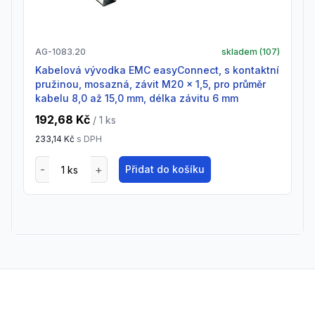
AG-1083.20
skladem (
107
)
Kabelová vývodka EMC easyConnect, s kontaktní
pružinou, mosazná, závit M20 x 1,5, pro průměr
kabelu 8,0 až 15,0 mm, délka závitu 6 mm
192,68 Kč
/ 1
ks
233,14 Kč
s DPH
Přidat do košíku
Footer