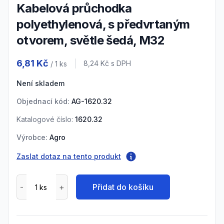
Kabelová průchodka
polyethylenová, s předvrtaným
otvorem, světle šedá, M32
Product information
6,81 Kč
Cena s DPH
8,24 Kč
s DPH
/ 1
ks
Není skladem
Objednací kód:
AG-1620.32
Katalogové číslo:
1620.32
Výrobce:
Agro
Zaslat dotaz na tento produkt
Přidat do košíku