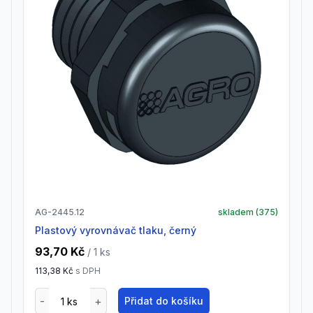
AG-2445.12
skladem (
375
)
Plastový vyrovnávač tlaku, černý
93,70 Kč
/ 1
ks
113,38 Kč
s DPH
Přidat do košíku