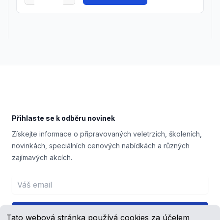
Footer
Přihlaste se k odběru novinek
Získejte informace o připravovaných veletrzích, školeních,
novinkách, speciálních cenových nabídkách a různých
zajímavých akcích.
Email address
Přihlášení
Tato webová stránka používá cookies za účelem