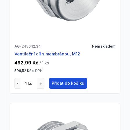
AG-2450.12.34
Není skladem
Ventilační díl s membránou, M12
492,99 Kč
/ 1
ks
596,52 Kč
s DPH
Přidat do košíku