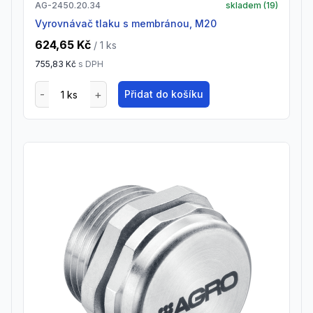
AG-2450.20.34
skladem (
19
)
Vyrovnávač tlaku s membránou, M20
624,65 Kč
/ 1
ks
755,83 Kč
s DPH
Přidat do košíku