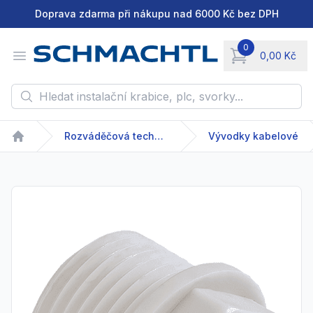
Doprava zdarma při nákupu nad 6000 Kč bez DPH
0
Open menu
0,00 Kč
items in cart, vie
Hledat instalační krabice, plc, svorky...
Rozváděčová technika
Vývodky kabelové
Home