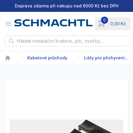
Doprava zdarma při nákupu nad 6000 Kč bez DPH
0
Open menu
0,00 Kč
items in cart, vie
Hledat instalační krabice, plc, svorky...
Kabelové průchody
Lišty pro přichycení kabelů
Home