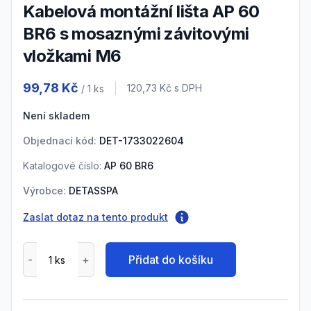
Kabelová montážní lišta AP 60
BR6 s mosaznými závitovými
vložkami M6
Product information
99,78 Kč
Cena s DPH
120,73 Kč
s DPH
/ 1
ks
Není skladem
Objednací kód:
DET-1733022604
Katalogové číslo:
AP 60 BR6
Výrobce:
DETASSPA
Zaslat dotaz na tento produkt
Přidat do košíku