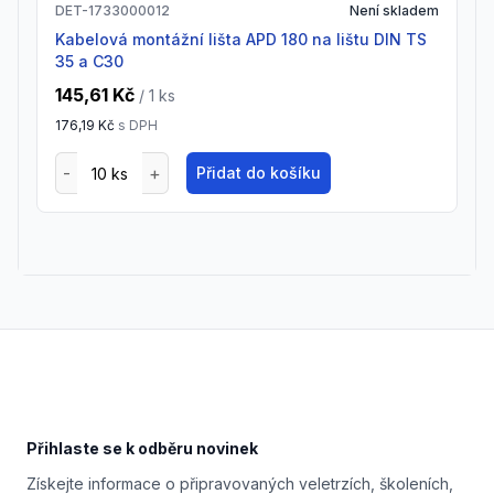
DET-1733000012
Není skladem
Kabelová montážní lišta APD 180 na lištu DIN TS
35 a C30
145,61 Kč
/ 1
ks
176,19 Kč
s DPH
Přidat do košíku
Footer
Přihlaste se k odběru novinek
Získejte informace o připravovaných veletrzích, školeních,