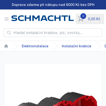
Doprava zdarma při nákupu nad 6000 Kč bez DPH
0
Open menu
0,00 Kč
items in cart, vie
Hledat instalační krabice, plc, svorky...
Elektroinstalace
Instalační krabice
Home