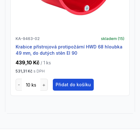
KA-9463-02
skladem (
15
)
Krabice přístrojová protipožární HWD 68 hloubka
49 mm, do dutých stěn EI 90
439,10 Kč
/ 1
ks
531,31 Kč
s DPH
Přidat do košíku
Footer