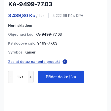
KA-9499-77.03
Product information
3 489,80 Kč
Cena s DPH
4 222,66 Kč
s DPH
/ 1
ks
Není skladem
Objednací kód:
KA-9499-77.03
Katalogové číslo:
9499-77.03
Výrobce:
Kaiser
Zaslat dotaz na tento produkt
Přidat do košíku