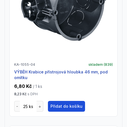
KA-1055-04
skladem (
839
)
VÝBĚH Krabice přístrojová hloubka 46 mm, pod
omítku
6,80 Kč
/ 1
ks
8,23 Kč
s DPH
Přidat do košíku