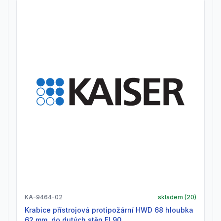
KA-9464-02
skladem (
20
)
Krabice přístrojová protipožární HWD 68 hloubka
62 mm, do dutých stěn EI 90