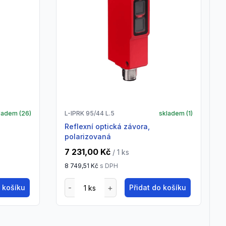
ladem (
26
)
L-IPRK 95/44 L.5
skladem (
1
)
Reflexní optická závora,
polarizovaná
7 231,00 Kč
/ 1
ks
8 749,51 Kč
s DPH
o košíku
Přidat do košíku