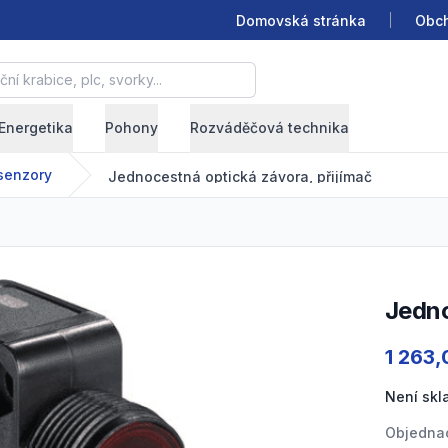
Domovská stránka
Obch
krabice, plc, svorky...
Energetika
Pohony
Rozváděčová technika
senzory
Jednocestná optická závora, přijímač
Jedn
Product
1 263,
Není sk
Objednac