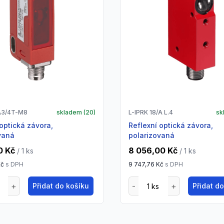
A3/4T-M8
skladem (
20
)
L-IPRK 18/A L.4
sk
Reflexní optická závora,
vaná
polarizovaná
0 Kč
8 056,00 Kč
/ 1
ks
/ 1
ks
Kč
s DPH
9 747,76 Kč
s DPH
Přidat do košíku
Přidat d