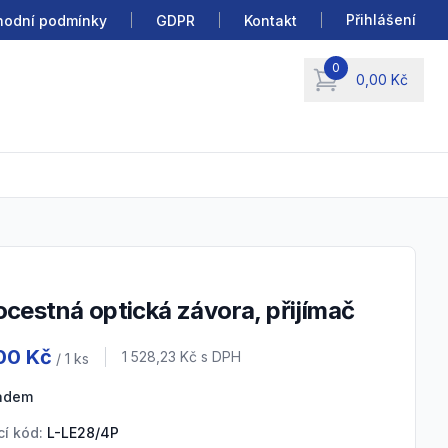
Přihlášení
odní podmínky
GDPR
Kontakt
0
0,00 Kč
items in cart, view b
ocestná optická závora, přijímač
 information
00 Kč
Cena s DPH
1 528,23 Kč
s DPH
/ 1
ks
ladem
í kód:
L-LE28/4P