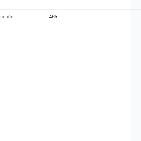
nímače
465