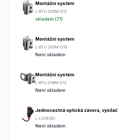
Montážní systém
L-BTU 200M-D12
skladem (
71
)
Montážní systém
L-BTU 200M-D10
Není skladem
Montážní systém
L-BTU D18M-D12
Není skladem
Jednocestná optická závora, vysílač
L-LS28/9D
Není skladem