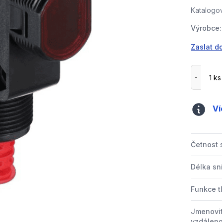
Katalogov
Výrobce:
Zaslat d
Ví
Četnost 
Délka s
Funkce t
Jmenovit
vzdáleno