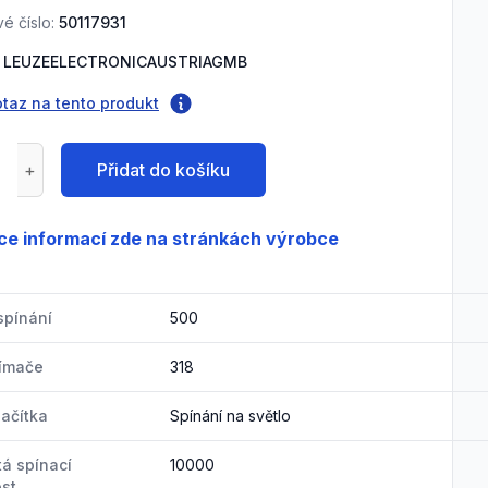
é číslo:
50117931
LEUZEELECTRONICAUSTRIAGMB
otaz na tento produkt
Přidat do košíku
ce informací zde na stránkách výrobce
spínání
500
nímače
318
lačítka
Spínání na světlo
á spínací
10000
st