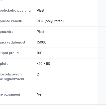
 optického povrchu
Plast
 pláště kabelu
PUR (polyuretan)
 pouzdra
Plast
nací vzdálenost
15000
tupní proud
100
eplota
-40 - 60
lovodičových
2
se signalizační
né oznámení
Ne