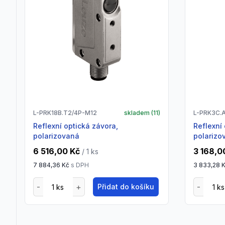
L-PRK18B.T2/4P-M12
skladem (
11
)
L-PRK3C.
Reflexní optická závora,
Reflexní optická závora,
polarizovaná
polarizo
6 516,00 Kč
3 168,0
/ 1
ks
7 884,36 Kč
s DPH
3 833,28 
Přidat do košíku