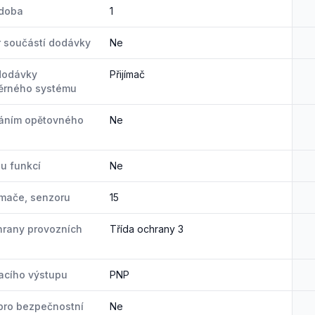
 doba
1
r součástí dodávky
Ne
dodávky
Přijímač
ěrného systému
váním opětovného
Ne
u funkcí
Ne
ímače, senzoru
15
hrany provozních
Třída ochrany 3
acího výstupu
PNP
pro bezpečnostní
Ne