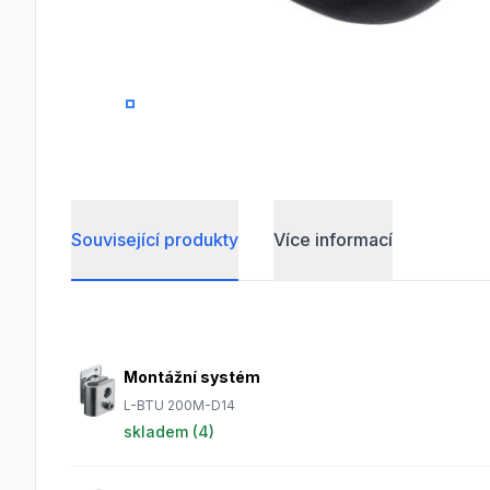
0
1
2
Související produkty
Více informací
Frequently Asked Questions
Montážní systém
L-BTU 200M-D14
skladem (
4
)