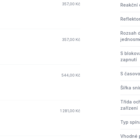
357,00 Kč
Reakční
Reflekto
Rozsah 
jednosm
357,00 Kč
S bloko
zapnutí
S časovo
544,00 Kč
Šířka sn
Třída oc
zařízení
1 281,00 Kč
Typ spín
Vhodné 