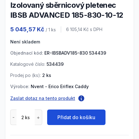
Izolovaný sběrnicový pletenec
IBSB ADVANCED 185-830-10-12
Product information
5 045,57 Kč
Cena s DPH
6 105,14 Kč
s DPH
/ 1
ks
Není skladem
Objednací kód:
ER-IBSBADV185-830 534439
Katalogové číslo:
534439
Prodej po (
ks
):
2
ks
Výrobce:
Nvent - Erico Eriflex Caddy
Zaslat dotaz na tento produkt
Přidat do košíku