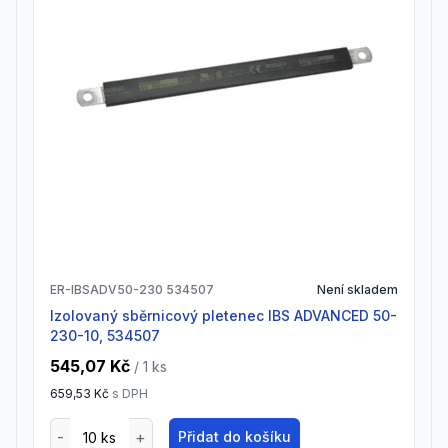
ER-IBSADV50-230 534507
Není skladem
Izolovaný sběrnicový pletenec IBS ADVANCED 50-
230-10, 534507
545,07 Kč
/ 1
ks
659,53 Kč
s DPH
Přidat do košíku