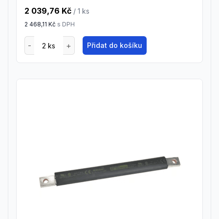
2 039,76 Kč
/ 1
ks
2 468,11 Kč
s DPH
Přidat do košíku