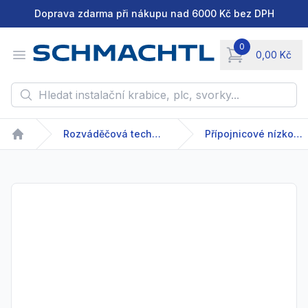
Doprava zdarma při nákupu nad 6000 Kč bez DPH
0
Open menu
0,00 Kč
items in cart, vie
Hledat instalační krabice, plc, svorky...
Rozváděčová technika
Přípojnicové nízkonapětové systémy
Home