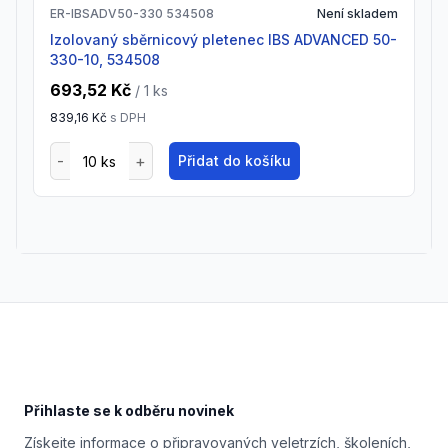
ER-IBSADV50-330 534508
Není skladem
Izolovaný sběrnicový pletenec IBS ADVANCED 50-
330-10, 534508
693,52 Kč
/ 1
ks
839,16 Kč
s DPH
Přidat do košíku
Footer
Přihlaste se k odběru novinek
Získejte informace o připravovaných veletrzích, školeních,