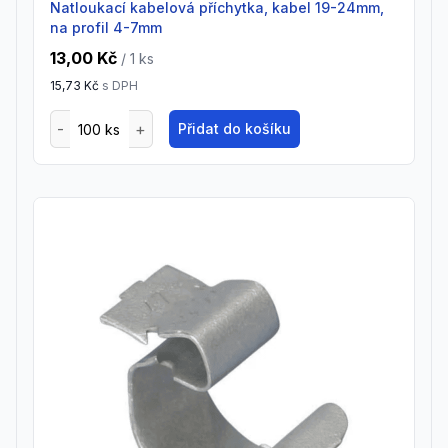
natloukací kabelová příchytka, kabel 19-24mm,
na profil 4-7mm
13,00 Kč
/ 1
ks
15,73 Kč
s DPH
Přidat do košíku