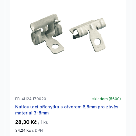
EB-4H24 170020
skladem (
5600
)
natloukací příchytka s otvorem 6,8mm pro závěs,
materiál 3-8mm
28,30 Kč
/ 1
ks
34,24 Kč
s DPH