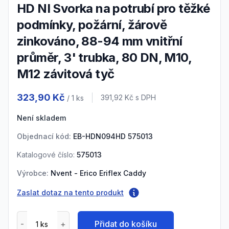
HD NI Svorka na potrubí pro těžké
podmínky, požární, žárově
zinkováno, 88-94 mm vnitřní
průměr, 3' trubka, 80 DN, M10,
M12 závitová tyč
Product information
323,90 Kč
Cena s DPH
391,92 Kč
s DPH
/ 1
ks
Není skladem
Objednací kód:
EB-HDN094HD 575013
Katalogové číslo:
575013
Výrobce:
Nvent - Erico Eriflex Caddy
Zaslat dotaz na tento produkt
Přidat do košíku