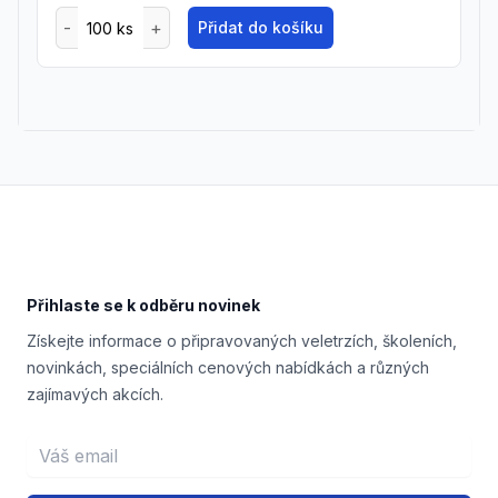
Přidat do košíku
Footer
Přihlaste se k odběru novinek
Získejte informace o připravovaných veletrzích, školeních,
novinkách, speciálních cenových nabídkách a různých
zajímavých akcích.
Email address