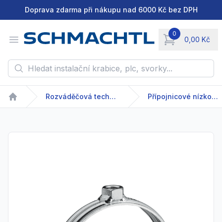
Doprava zdarma při nákupu nad 6000 Kč bez DPH
0
Open menu
0,00 Kč
items in cart, vie
Hledat instalační krabice, plc, svorky...
Rozváděčová technika
Přípojnicové nízkonapětové systémy
Home