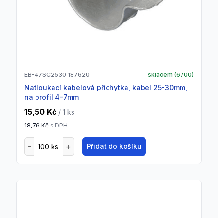
EB-47SC2530 187620
skladem (
6700
)
natloukací kabelová příchytka, kabel 25-30mm,
na profil 4-7mm
15,50 Kč
/ 1
ks
18,76 Kč
s DPH
Přidat do košíku