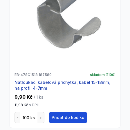
EB-47SC1518 187580
skladem (
1100
)
Natloukací kabelová příchytka, kabel 15-18mm,
na profil 4-7mm
9,90 Kč
/ 1
ks
11,98 Kč
s DPH
Přidat do košíku