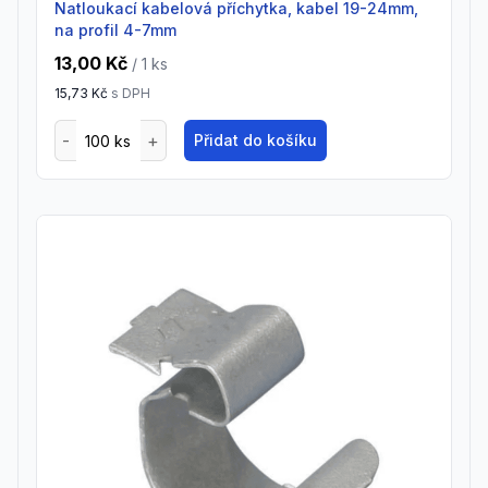
natloukací kabelová příchytka, kabel 19-24mm,
na profil 4-7mm
13,00 Kč
/ 1
ks
15,73 Kč
s DPH
Přidat do košíku