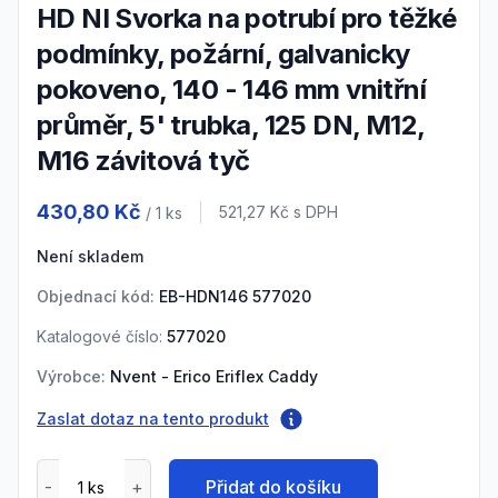
HD NI Svorka na potrubí pro těžké
podmínky, požární, galvanicky
pokoveno, 140 - 146 mm vnitřní
průměr, 5' trubka, 125 DN, M12,
M16 závitová tyč
Product information
430,80 Kč
Cena s DPH
521,27 Kč
s DPH
/ 1
ks
Není skladem
Objednací kód:
EB-HDN146 577020
Katalogové číslo:
577020
Výrobce:
Nvent - Erico Eriflex Caddy
Zaslat dotaz na tento produkt
Přidat do košíku