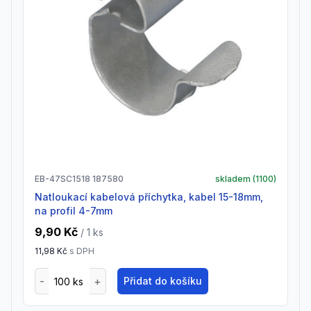
EB-47SC1518 187580
skladem (
1100
)
Natloukací kabelová příchytka, kabel 15-18mm,
na profil 4-7mm
9,90 Kč
/ 1
ks
11,98 Kč
s DPH
Přidat do košíku