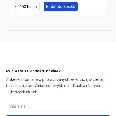
Přidat do košíku
Footer
Přihlaste se k odběru novinek
Získejte informace o připravovaných veletrzích, školeních,
novinkách, speciálních cenových nabídkách a různých
zajímavých akcích.
Email address