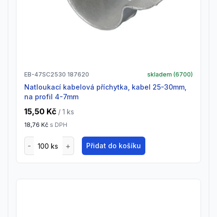
EB-47SC2530 187620
skladem (
6700
)
natloukací kabelová příchytka, kabel 25-30mm,
na profil 4-7mm
15,50 Kč
/ 1
ks
18,76 Kč
s DPH
Přidat do košíku