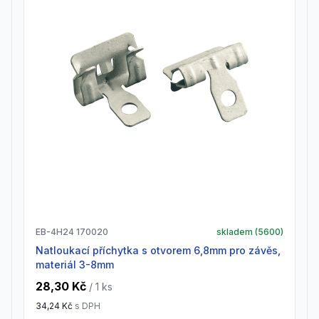
EB-4H24 170020
skladem (
5600
)
natloukací příchytka s otvorem 6,8mm pro závěs,
materiál 3-8mm
28,30 Kč
/ 1
ks
34,24 Kč
s DPH