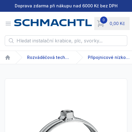
Doprava zdarma při nákupu nad 6000 Kč bez DPH
0
Open menu
0,00 Kč
items in cart, vie
Hledat instalační krabice, plc, svorky...
Rozváděčová technika
Přípojnicové nízkonapětové systémy
Home