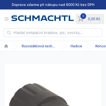
Doprava zdarma při nákupu nad 6000 Kč bez DPH
0
Open menu
0,00 Kč
items in cart, vie
Hledat instalační krabice, plc, svorky...
Rozváděčová technika
Hadice
Home