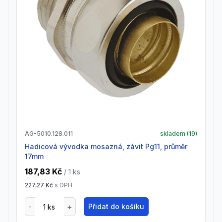
AG-5010.128.011
skladem (
19
)
Hadicová vývodka mosazná, závit Pg11, průměr
17mm
187,83 Kč
/ 1
ks
227,27 Kč
s DPH
Přidat do košíku