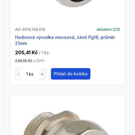
AG-5010.128.016
skladem (
23
)
Hadicová vývodka mosazná, závit Pg16, průměr
21mm
205,41 Kč
/ 1
ks
248,55 Kč
s DPH
Přidat do košíku