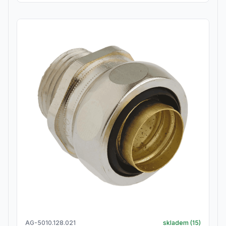
AG-5010.128.021
skladem (
15
)