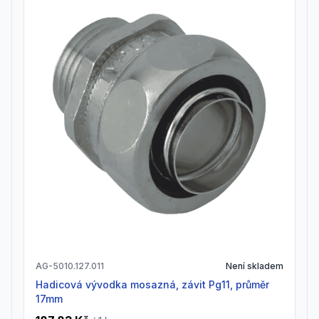
AG-5010.127.011
Není skladem
Hadicová vývodka mosazná, závit Pg11, průměr
17mm