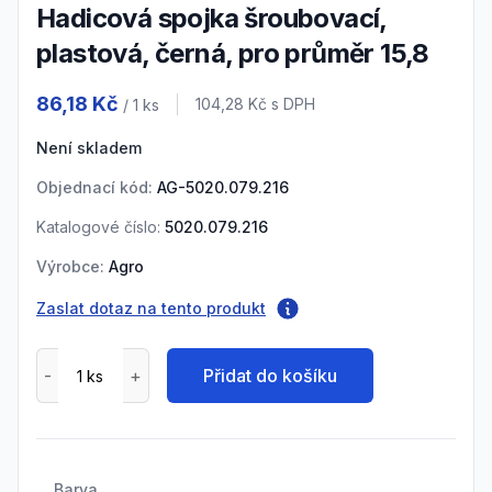
Hadicová spojka šroubovací,
plastová, černá, pro průměr 15,8
Product information
86,18 Kč
Cena s DPH
104,28 Kč
s DPH
/ 1
ks
Není skladem
Objednací kód:
AG-5020.079.216
Katalogové číslo:
5020.079.216
Výrobce:
Agro
Zaslat dotaz na tento produkt
Přidat do košíku
Barva