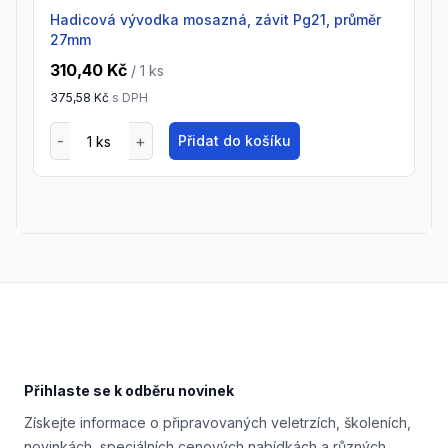
Hadicová vývodka mosazná, závit Pg21, průměr
27mm
310,40 Kč
/ 1
ks
375,58 Kč
s DPH
Přidat do košíku
Footer
Přihlaste se k odběru novinek
Získejte informace o připravovaných veletrzích, školeních,
novinkách, speciálních cenových nabídkách a různých