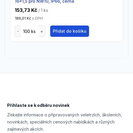
16x1,5 pro NW10, IP66, černá
153,73 Kč
/ 1
ks
186,01 Kč
s DPH
Přidat do košíku
Footer
Přihlaste se k odběru novinek
Získejte informace o připravovaných veletrzích, školeních,
novinkách, speciálních cenových nabídkách a různých
zajímavých akcích.