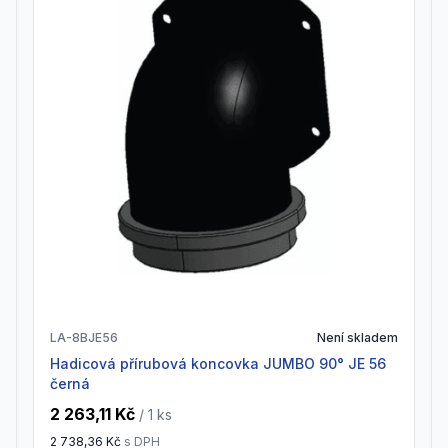
LA-8BJE56
Není skladem
Hadicová přírubová koncovka JUMBO 90° JE 56
černá
2 263,11 Kč
/ 1
ks
2 738,36 Kč
s DPH