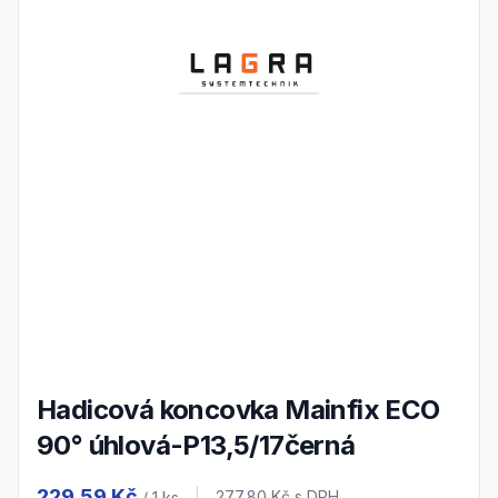
Hadicová koncovka Mainfix ECO
90° úhlová-P13,5/17černá
Product information
229,59 Kč
277,80 Kč
s DPH
/ 1
ks