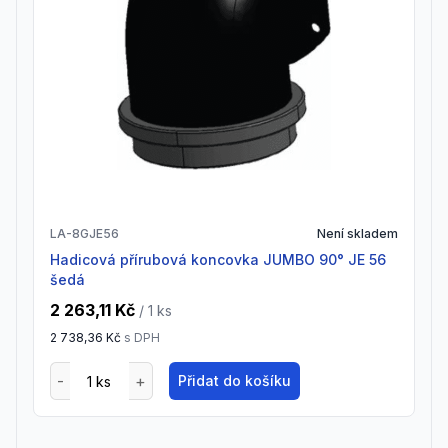
LA-8GJE56
Není skladem
Hadicová přírubová koncovka JUMBO 90° JE 56
šedá
2 263,11 Kč
/ 1
ks
2 738,36 Kč
s DPH
Přidat do košíku