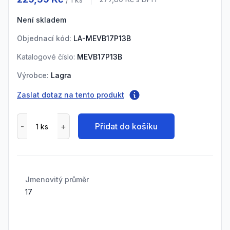
Cena s DPH
Není skladem
Objednací kód:
LA-MEVB17P13B
Katalogové číslo:
MEVB17P13B
Výrobce:
Lagra
Zaslat dotaz na tento produkt
Přidat do košíku
Jmenovitý průměr
17