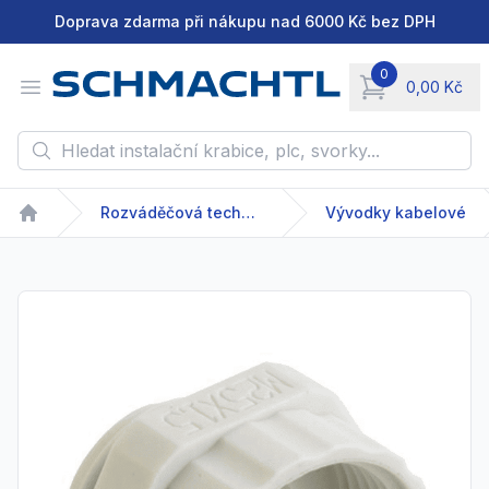
Doprava zdarma při nákupu nad 6000 Kč bez DPH
0
Open menu
0,00 Kč
items in cart, vie
Hledat instalační krabice, plc, svorky...
Rozváděčová technika
Vývodky kabelové
Home