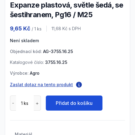
Expanze plastová, světle šedá, se
šestihranem, Pg16 / M25
Product information
9,65 Kč
Cena s DPH
11,68 Kč
s DPH
/ 1
ks
Není skladem
Objednací kód:
AG-3755.16.25
Katalogové číslo:
3755.16.25
Výrobce:
Agro
Zaslat dotaz na tento produkt
Přidat do košíku
Materiál