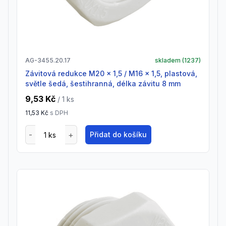
AG-3455.20.17
skladem (
1237
)
Závitová redukce M20 x 1,5 / M16 x 1,5, plastová,
světle šedá, šestihranná, délka závitu 8 mm
9,53 Kč
/ 1
ks
11,53 Kč
s DPH
Přidat do košíku