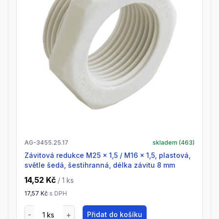
AG-3455.25.17
skladem (
463
)
Závitová redukce M25 x 1,5 / M16 x 1,5, plastová,
světle šedá, šestihranná, délka závitu 8 mm
14,52 Kč
/ 1
ks
17,57 Kč
s DPH
Přidat do košíku