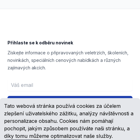
Footer
Přihlaste se k odběru novinek
Získejte informace o připravovaných veletrzích, školeních,
novinkách, speciálních cenových nabídkách a různých
zajímavých akcích.
Email address
Přihlášení
Tato webová stránka používá cookies za účelem
zlepšení uživatelského zážitku, analýzy návštěvnosti a
personalizace obsahu. Cookies nám pomáhají
pochopit, jakým způsobem používáte naši stránku, a
Facebook
YouTube
díky tomu můžeme optimalizovat naše služby.