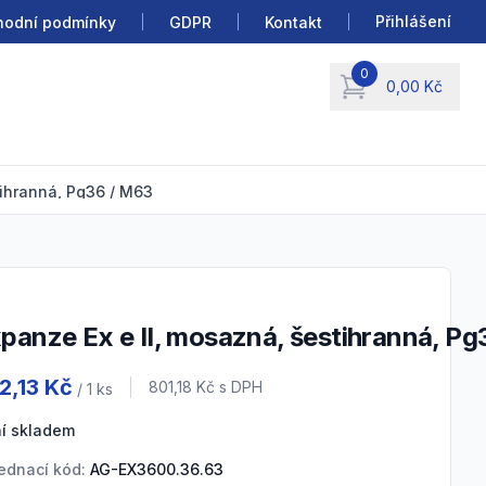
Přihlášení
odní podmínky
GDPR
Kontakt
0
0,00 Kč
items in cart, view b
tihranná, Pg36 / M63
xpanze Ex e II, mosazná, šestihranná, P
duct information
2,13 Kč
Cena s DPH
801,18 Kč
s DPH
/ 1
ks
í skladem
ednací kód:
AG-EX3600.36.63