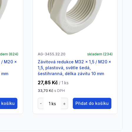
adem (
624
)
AG-3455.32.20
skladem (
234
)
Závitová redukce M32 x 1,5 / M20 x
1,5, plastová, světle šedá,
8 mm
šestihranná, délka závitu 10 mm
27,85 Kč
/ 1
ks
33,70 Kč
s DPH
o košíku
Přidat do košíku