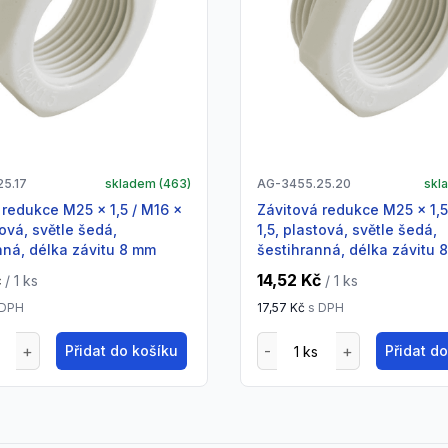
5.17
skladem (
463
)
AG-3455.25.20
skl
Závitová redukce M25 x 1,5 / M20 x
tová, světle šedá,
1,5, plastová, světle šedá,
nná, délka závitu 8 mm
šestihranná, délka závitu 
č
14,52 Kč
/ 1
ks
/ 1
ks
 DPH
17,57 Kč
s DPH
Přidat do košíku
Přidat d