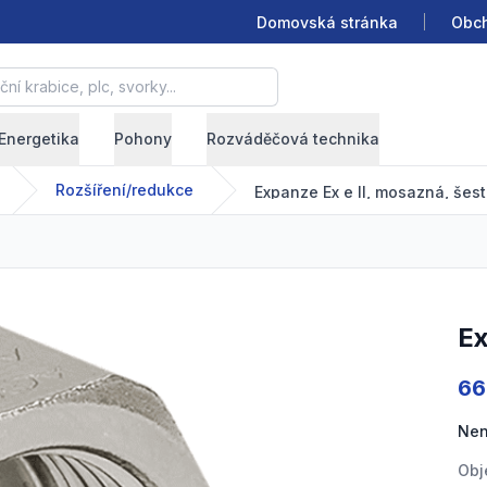
Domovská stránka
Obch
krabice, plc, svorky...
Energetika
Pohony
Rozváděčová technika
Rozšíření/redukce
Expanze Ex e II, mosazná, šes
E
Pro
66
Nen
Obj