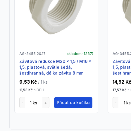
AG-3455.20.17
skladem (
1237
)
AG-3455.2
Závitová redukce M20 x 1,5 / M16 x
Závitová redukce M25 x 1,5 / M16 x
1,5, plastová, světle šedá,
1,5, plas
šestihranná, délka závitu 8 mm
šestihra
9,53 Kč
14,52 K
/ 1
ks
11,53 Kč
s DPH
17,57 Kč
s
Přidat do košíku