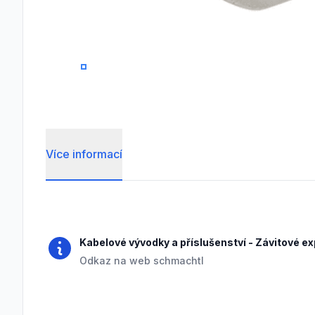
0
1
Více informací
Frequently Asked Questions
Kabelové vývodky a příslušenství
-
Závitové e
Odkaz na web schmachtl