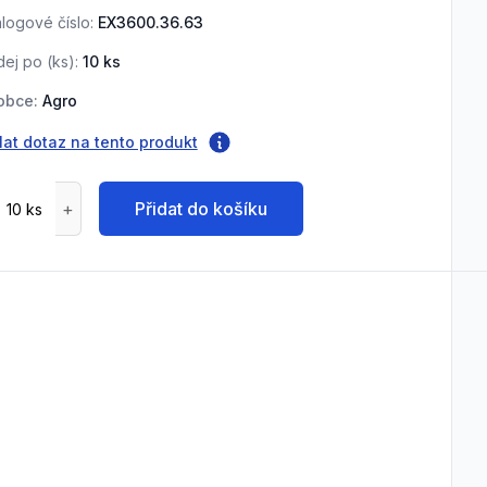
logové číslo:
EX3600.36.63
ej po (
ks
):
10
ks
obce:
Agro
lat dotaz na tento produkt
Přidat do košíku