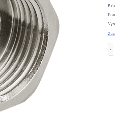
Kata
Prod
Výr
Zas