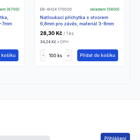
dem (
6700
)
EB-4H24 170020
skladem (
5600
)
natloukací příchytka s otvorem
4-7mm
6,8mm pro závěs, materiál 3-8mm
28,30 Kč
/ 1
ks
34,24 Kč
s DPH
o košíku
Přidat do košíku
Email address
Přihlášení