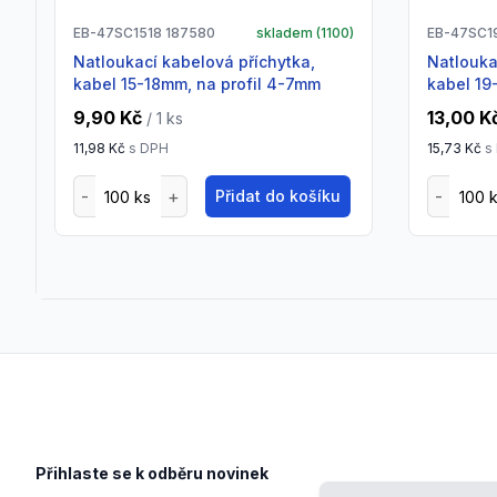
EB-47SC1518 187580
skladem (
1100
)
EB-47SC1
Natloukací kabelová příchytka,
natloukací kabelová příchytka,
kabel 15-18mm, na profil 4-7mm
kabel 19
9,90 Kč
13,00 K
/ 1
ks
11,98 Kč
s DPH
15,73 Kč
s
Přidat do košíku
Footer
Přihlaste se k odběru novinek