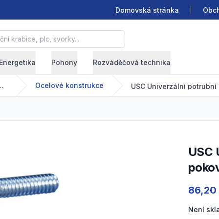
Domovská stránka
Obch
krabice, plc, svorky...
Energetika
Pohony
Rozváděčová technika
nízkonapětové systémy
Ocelové konstrukce
USC Univerzální potrubní spona do profilu, žárově
pokov
Product
86,20
Není sk