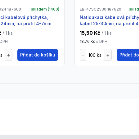
924 187600
skladem (
1400
)
EB-47SC2530 187620
skla
natloukací kabelová příchytka,
-24mm, na profil 4-7mm
kabel 25-30mm, na profil 
č
15,50 Kč
/ 1
ks
/ 1
ks
 DPH
18,76 Kč
s DPH
Přidat do košíku
Přidat d