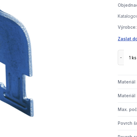
Objednac
Katalogov
Výrobce:
Zaslat d
Materiál
Materiál
Max. poč
Povrch š
Povrch s