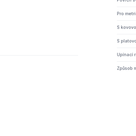
Pro metr
S kovov
S platov
Upínací 
Způsob 