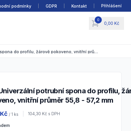
Přihlášení
odní podmínky
GDPR
Kontakt
0
0,00 Kč
items in cart, view b
USC Univerzální potrubní spona do profilu, žárově pokoveno, vnitřní průměr 55,8 - 57,2 mm
eno, vnitřní průměr 55,8 - 57,2 mm
 information
 Kč
Cena s DPH
104,30 Kč
s DPH
/ 1
ks
ladem