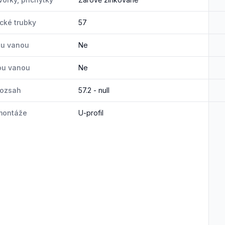
ické trubky
57
ou vanou
Ne
ou vanou
Ne
rozsah
57.2 - null
montáže
U-profil