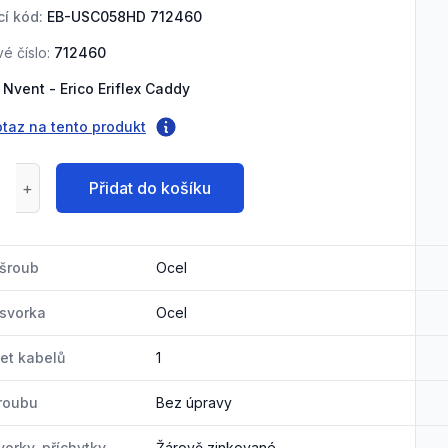
í kód:
EB-USC058HD 712460
é číslo:
712460
Nvent - Erico Eriflex Caddy
otaz na tento produkt
Přidat do košíku
 šroub
Ocel
 svorka
Ocel
et kabelů
1
roubu
Bez úpravy
vorky, příchytky
Žárově zinkované