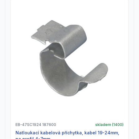
EB-47SC1924 187600
skladem (
1400
)
natloukací kabelová příchytka, kabel 19-24mm,
na profil 4-7mm