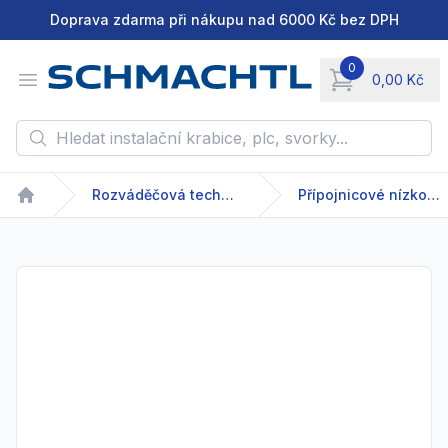
Doprava zdarma při nákupu nad 6000 Kč bez DPH
0
Open menu
0,00 Kč
items in cart, vie
Hledat instalační krabice, plc, svorky...
Rozváděčová technika
Přípojnicové nízkonapětové systémy
Home