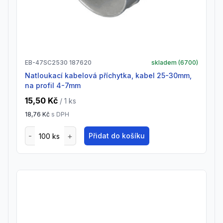
EB-47SC2530 187620
skladem (
6700
)
natloukací kabelová příchytka, kabel 25-30mm,
na profil 4-7mm
15,50 Kč
/ 1
ks
18,76 Kč
s DPH
Přidat do košíku