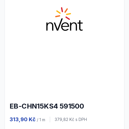
EB-CHN15KS4 591500
Product information
313,90 Kč
Cena s DPH
379,82 Kč
s DPH
/ 1
m