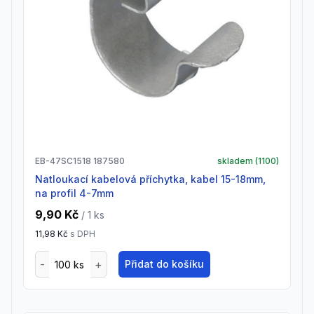
EB-47SC1518 187580
skladem (
1100
)
Natloukací kabelová příchytka, kabel 15-18mm,
na profil 4-7mm
9,90 Kč
/ 1
ks
11,98 Kč
s DPH
Přidat do košíku