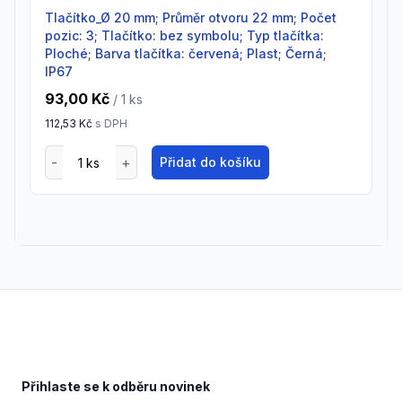
Tlačítko_Ø 20 mm; Průměr otvoru 22 mm; Počet
pozic: 3; Tlačítko: bez symbolu; Typ tlačítka:
Ploché; Barva tlačítka: červená; Plast; Černá;
IP67
93,00 Kč
/ 1
ks
112,53 Kč
s DPH
Přidat do košíku
Footer
Přihlaste se k odběru novinek