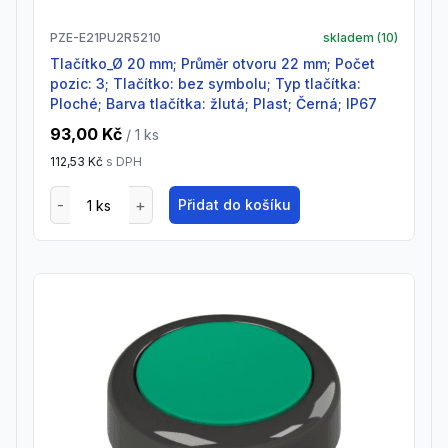
PZE-E21PU2R5210
skladem (
10
)
Tlačítko_Ø 20 mm; Průměr otvoru 22 mm; Počet
pozic: 3; Tlačítko: bez symbolu; Typ tlačítka:
Ploché; Barva tlačítka: žlutá; Plast; Černá; IP67
93,00 Kč
/ 1
ks
112,53 Kč
s DPH
Přidat do košíku