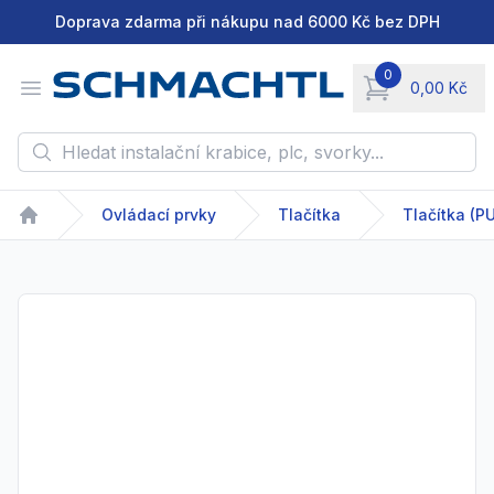
Doprava zdarma při nákupu nad 6000 Kč bez DPH
0
Open menu
0,00 Kč
items in cart, vie
Hledat instalační krabice, plc, svorky...
Ovládací prvky
Tlačítka
Home