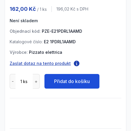
Product information
162,00 Kč
Cena s DPH
196,02 Kč
s DPH
/ 1
ks
Není skladem
Objednací kód:
PZE-E21PDRL1AAMD
Katalogové číslo:
E2 1PDRL1AAMD
Výrobce:
Pizzato elettrica
Zaslat dotaz na tento produkt
Přidat do košíku