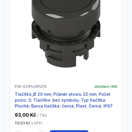
PZE-E21PU2R1210
skladem (
49
)
Tlačítko_Ø 20 mm; Průměr otvoru 22 mm; Počet
pozic: 3; Tlačítko: bez symbolu; Typ tlačítka:
Ploché; Barva tlačítka: černá; Plast; Černá; IP67
93,00 Kč
/ 1
ks
112,53 Kč
s DPH