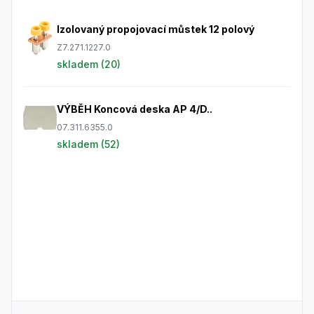
Frequently Asked Questions
Izolovaný propojovací můstek 12 polový
Z7.271.1227.0
skladem (
20
)
VÝBĚH Koncová deska AP 4/D..
07.311.6355.0
skladem (
52
)