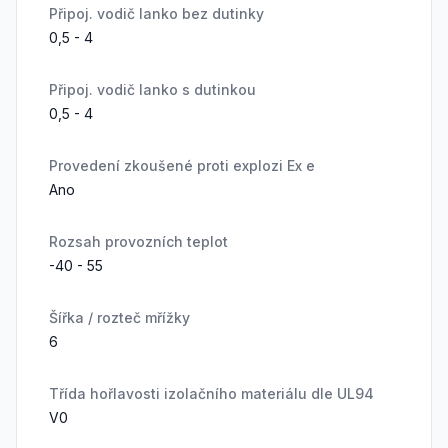
Připoj. vodič lanko bez dutinky
0,5 - 4
Připoj. vodič lanko s dutinkou
0,5 - 4
Provedení zkoušené proti explozi Ex e
Ano
Rozsah provozních teplot
-40 - 55
Šířka / rozteč mřížky
6
Třída hořlavosti izolačního materiálu dle UL94
V0