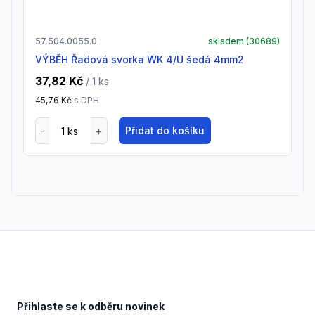
57.504.0055.0
skladem (
30689
)
VÝBĚH Řadová svorka WK 4/U šedá 4mm2
37,82 Kč
/ 1
ks
45,76 Kč
s DPH
Přidat do košíku
Footer
Přihlaste se k odběru novinek