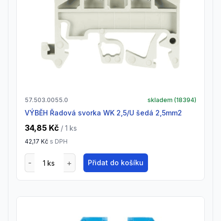
57.503.0055.0
skladem (
18394
)
VÝBĚH Řadová svorka WK 2,5/U šedá 2,5mm2
34,85 Kč
/ 1
ks
42,17 Kč
s DPH
Přidat do košíku