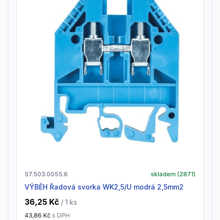
57.503.0055.6
skladem (
2871
)
VÝBĚH Řadová svorka WK2,5/U modrá 2,5mm2
36,25 Kč
/ 1
ks
43,86 Kč
s DPH