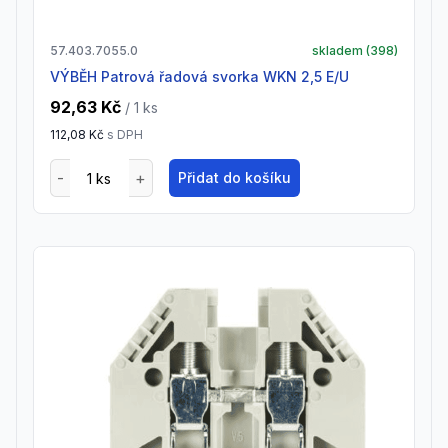
57.403.7055.0
skladem (
398
)
VÝBĚH Patrová řadová svorka WKN 2,5 E/U
92,63 Kč
/ 1
ks
112,08 Kč
s DPH
Přidat do košíku