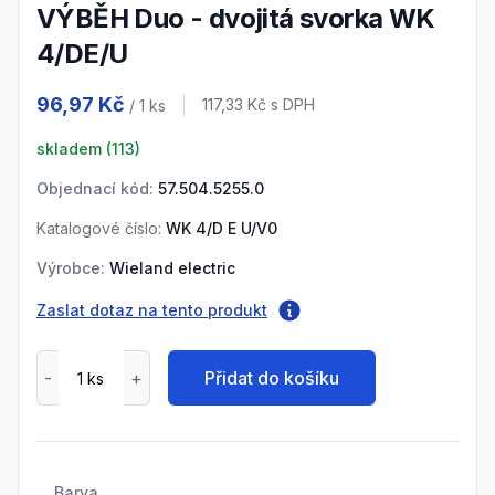
VÝBĚH Duo - dvojitá svorka WK
4/DE/U
Product information
96,97 Kč
Cena s DPH
117,33 Kč
s DPH
/ 1
ks
skladem (
113
)
Objednací kód:
57.504.5255.0
Katalogové číslo:
WK 4/D E U/V0
Výrobce:
Wieland electric
Zaslat dotaz na tento produkt
Přidat do košíku
Barva