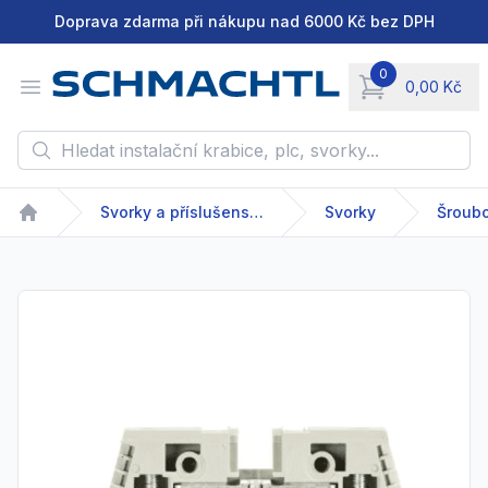
Doprava zdarma při nákupu nad 6000 Kč bez DPH
0
Open menu
0,00 Kč
items in cart, vie
Hledat instalační krabice, plc, svorky...
Svorky a příslušenství
Svorky
Šroub
Home