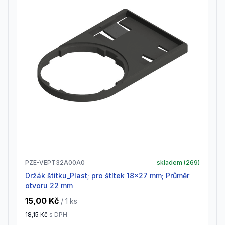
PZE-VEPT32A00A0
skladem (
269
)
Držák štítku_Plast; pro štítek 18x27 mm; Průměr
otvoru 22 mm
15,00 Kč
/ 1
ks
18,15 Kč
s DPH