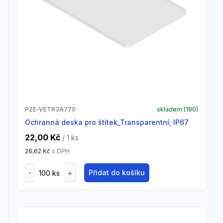
PZE-VETR3A770
skladem (
190
)
Ochranná deska pro štítek_Transparentní; IP67
22,00 Kč
/ 1
ks
26,62 Kč
s DPH
Přidat do košíku