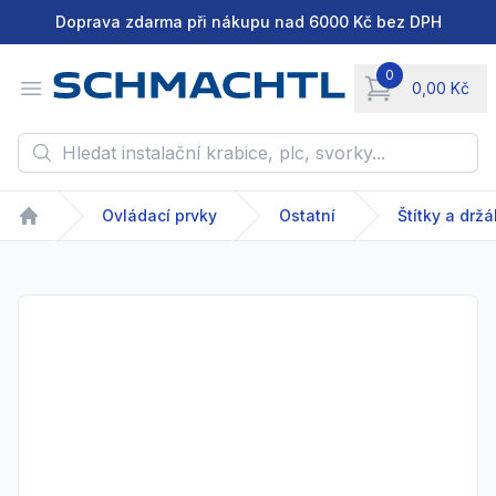
Doprava zdarma při nákupu nad 6000 Kč bez DPH
0
Open menu
0,00 Kč
items in cart, vie
Hledat instalační krabice, plc, svorky...
Ovládací prvky
Ostatní
Štítky a drž
Home