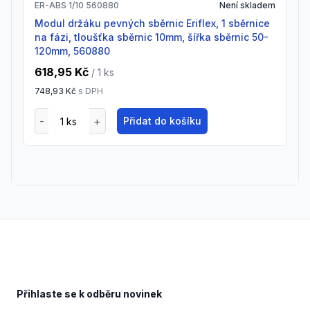
ER-ABS 1/10 560880
Není skladem
Modul držáku pevných sběrnic Eriflex, 1 sběrnice
na fázi, tloušťka sběrnic 10mm, šířka sběrnic 50-
120mm, 560880
618,95 Kč
/ 1
ks
748,93 Kč
s DPH
Přidat do košíku
Footer
Přihlaste se k odběru novinek