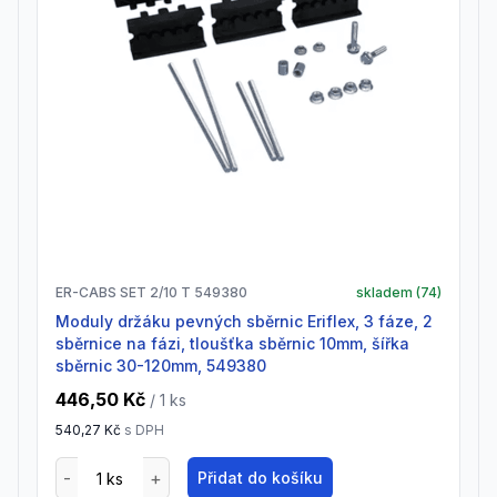
ER-CABS SET 2/10 T 549380
skladem (
74
)
Moduly držáku pevných sběrnic Eriflex, 3 fáze, 2
sběrnice na fázi, tloušťka sběrnic 10mm, šířka
sběrnic 30-120mm, 549380
446,50 Kč
/ 1
ks
540,27 Kč
s DPH
Přidat do košíku