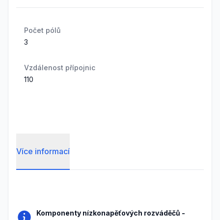
Počet pólů
3
Vzdálenost přípojnic
110
Více informací
Frequently Asked Questions
Komponenty nízkonapěťových rozváděčů
-