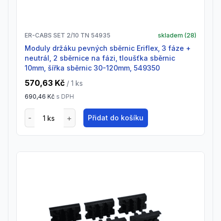
ER-CABS SET 2/10 TN 54935
skladem (
28
)
Moduly držáku pevných sběrnic Eriflex, 3 fáze +
neutrál, 2 sběrnice na fázi, tloušťka sběrnic
10mm, šířka sběrnic 30-120mm, 549350
570,63 Kč
/ 1
ks
690,46 Kč
s DPH
Přidat do košíku