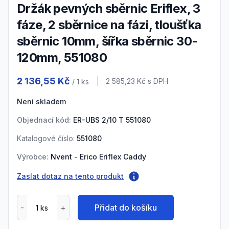
Držák pevných sběrnic Eriflex, 3
fáze, 2 sběrnice na fázi, tloušťka
sběrnic 10mm, šířka sběrnic 30-
120mm, 551080
Product information
2 136,55 Kč
Cena s DPH
2 585,23 Kč
s DPH
/ 1
ks
Není skladem
Objednací kód:
ER-UBS 2/10 T 551080
Katalogové číslo:
551080
Výrobce:
Nvent - Erico Eriflex Caddy
Zaslat dotaz na tento produkt
Přidat do košíku