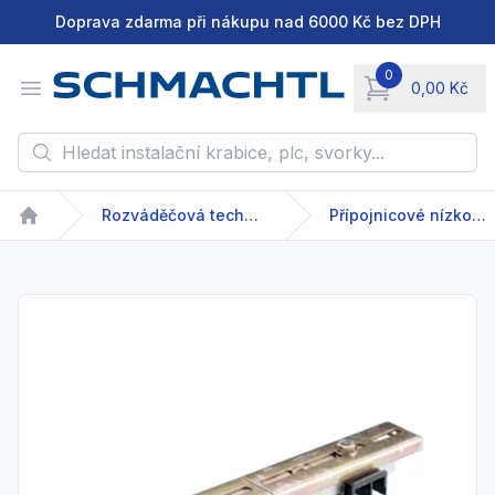
Doprava zdarma při nákupu nad 6000 Kč bez DPH
0
Open menu
0,00 Kč
items in cart, vie
Hledat instalační krabice, plc, svorky...
Rozváděčová technika
Přípojnicové nízkonapětové systémy
Home