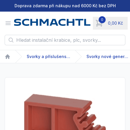
Doprava zdarma při nákupu nad 6000 Kč bez DPH
0
Open menu
0,00 Kč
items in cart, vie
Hledat instalační krabice, plc, svorky...
Svorky a příslušenství
Svorky nové generace
Home