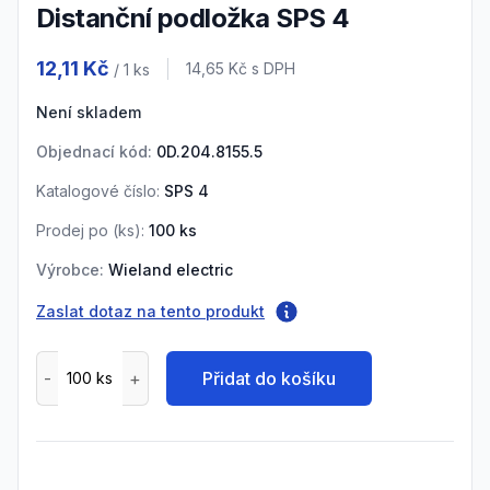
Distanční podložka SPS 4
Product information
12,11 Kč
Cena s DPH
14,65 Kč
s DPH
/ 1
ks
Není skladem
Objednací kód:
0D.204.8155.5
Katalogové číslo:
SPS 4
Prodej po (
ks
):
100
ks
Výrobce:
Wieland electric
Zaslat dotaz na tento produkt
Přidat do košíku