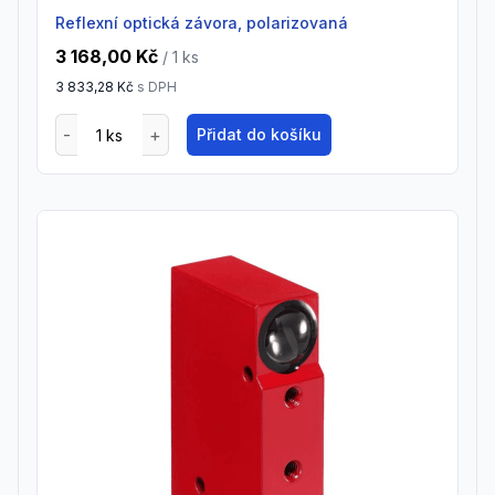
Reflexní optická závora, polarizovaná
3 168,00 Kč
/ 1
ks
3 833,28 Kč
s DPH
Přidat do košíku