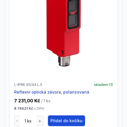
L-IPRK 95/44 L.5
skladem (
1
)
Reflexní optická závora, polarizovaná
7 231,00 Kč
/ 1
ks
8 749,51 Kč
s DPH
Přidat do košíku