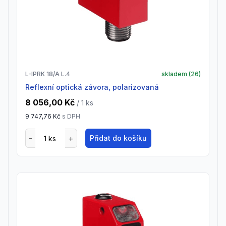
L-IPRK 18/A L.4
skladem (
26
)
Reflexní optická závora, polarizovaná
8 056,00 Kč
/ 1
ks
9 747,76 Kč
s DPH
Přidat do košíku