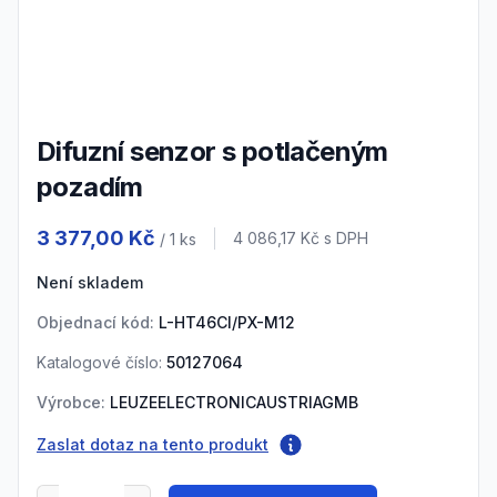
3
Difuzní senzor s potlačeným
pozadím
Product information
3 377,00 Kč
Cena s DPH
4 086,17 Kč
s DPH
/ 1
ks
Není skladem
Objednací kód:
L-HT46CI/PX-M12
Katalogové číslo:
50127064
Výrobce:
LEUZEELECTRONICAUSTRIAGMB
Zaslat dotaz na tento produkt