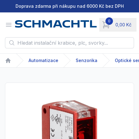
Doprava zdarma při nákupu nad 6000 Kč bez DPH
0
Open menu
0,00 Kč
items in cart, vie
Hledat instalační krabice, plc, svorky...
Automatizace
Senzorika
Optické se
Home