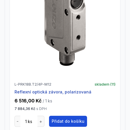
L-PRK18B.T2/4P-M12
skladem (
11
)
Reflexní optická závora, polarizovaná
6 516,00 Kč
/ 1
ks
7 884,36 Kč
s DPH
Přidat do košíku