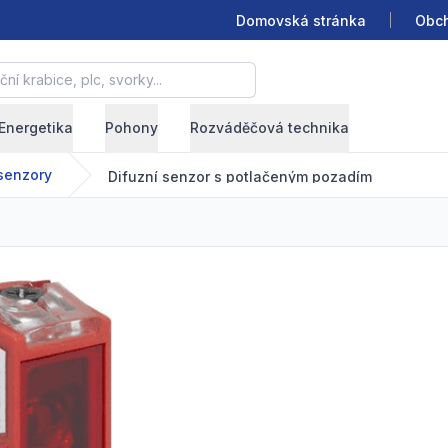
Domovská stránka
Obch
krabice, plc, svorky...
Energetika
Pohony
Rozváděčová technika
senzory
Difuzní senzor s potlačeným pozadím