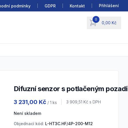
Přihlášení
odní podmínky
GDPR
Kontakt
0
0,00 Kč
items in cart, view b
Difuzní senzor s potlačeným pozad
Product information
3 231,00 Kč
Cena s DPH
3 909,51 Kč
s DPH
/ 1
ks
Není skladem
Objednací kód:
L-HT3C.HF/4P-200-M12