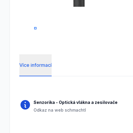
0
1
2
Více informací
Frequently Asked Questions
Senzorika
-
Optická vlákna a zesilovače
Odkaz na web schmachtl