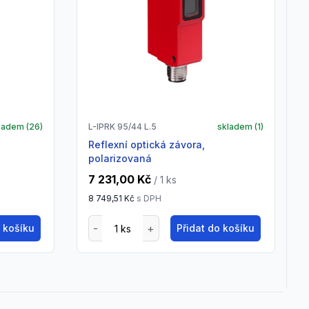
ladem (
26
)
L-IPRK 95/44 L.5
skladem (
1
)
Reflexní optická závora,
polarizovaná
7 231,00 Kč
/ 1
ks
8 749,51 Kč
s DPH
o košíku
Přidat do košíku