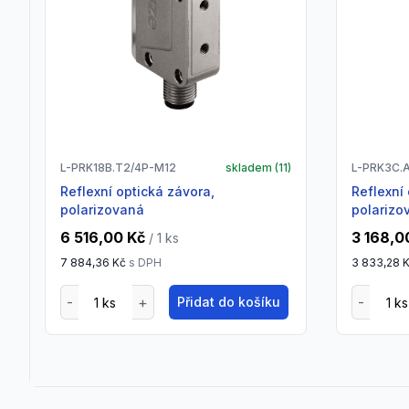
L-PRK18B.T2/4P-M12
skladem (
11
)
L-PRK3C.
Reflexní optická závora,
Reflexní optická závora,
polarizovaná
polarizo
6 516,00 Kč
3 168,0
/ 1
ks
7 884,36 Kč
s DPH
3 833,28 
Přidat do košíku