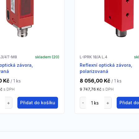
A3/4T-M8
skladem (
20
)
L-IPRK 18/A L.4
sk
Reflexní optická závora,
vaná
polarizovaná
0 Kč
8 056,00 Kč
/ 1
ks
/ 1
ks
Kč
s DPH
9 747,76 Kč
s DPH
Přidat do košíku
Přidat d